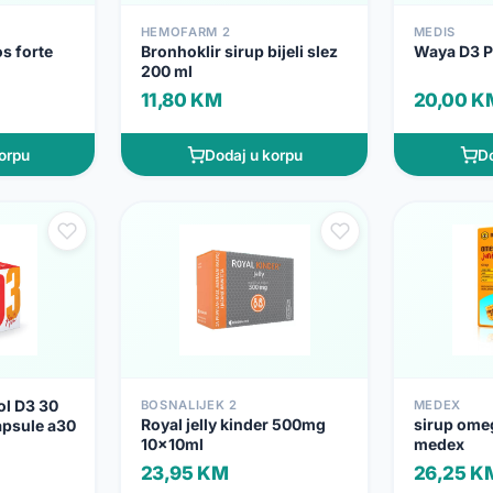
HEMOFARM 2
MEDIS
s forte
Bronhoklir sirup bijeli slez
Waya D3 P
200 ml
11,80 KM
20,00 K
orpu
Dodaj u korpu
Do
l D3 30
BOSNALIJEK 2
MEDEX
Royal jelly kinder 500mg
sirup omeg
kapsule a30
10x10ml
medex
23,95 KM
26,25 K