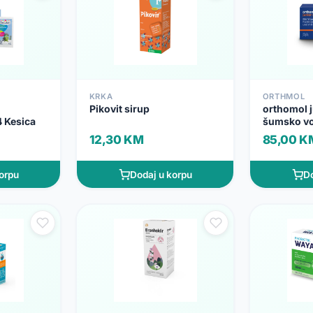
KRKA
ORTHMOL
Pikovit sirup
orthomol j
 Kesica
šumsko v
12,30 KM
85,00 K
orpu
Dodaj u korpu
Do