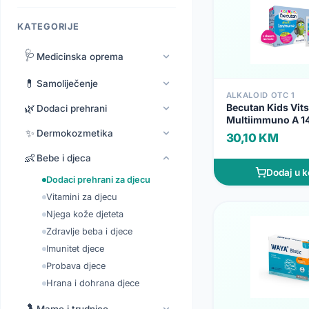
KATEGORIJE
🩺
Medicinska oprema
💊
Samoliječenje
ALKALOID OTC 1
Becutan Kids Vits
🌿
Dodaci prehrani
Multiimmuno A 14
✨
Dermokozmetika
30,10 KM
👶
Bebe i djeca
Dodaj u k
Dodaci prehrani za djecu
Vitamini za djecu
Njega kože djeteta
Zdravlje beba i djece
Imunitet djece
Probava djece
Hrana i dohrana djece