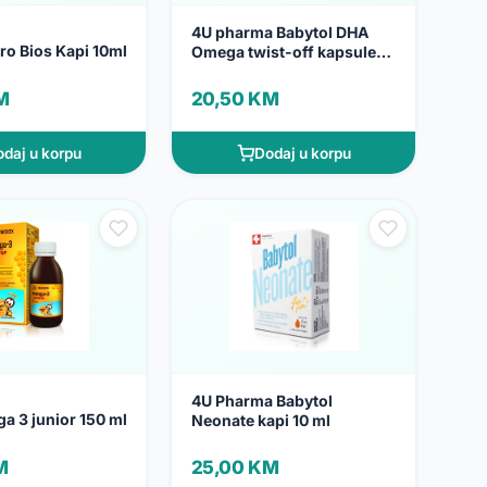
4U pharma Babytol DHA
ro Bios Kapi 10ml
Omega twist-off kapsule
a30
M
20,50 KM
daj u korpu
Dodaj u korpu
4U Pharma Babytol
a 3 junior 150 ml
Neonate kapi 10 ml
M
25,00 KM