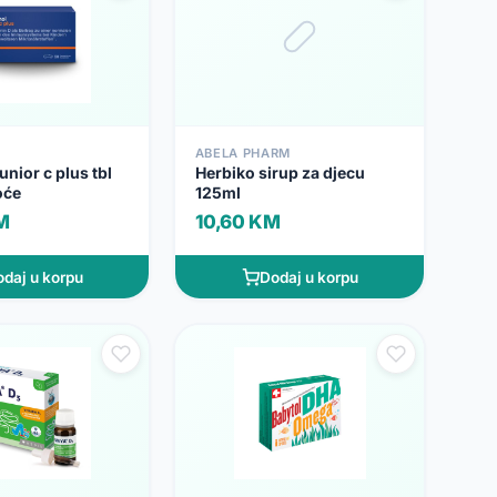
ABELA PHARM
unior c plus tbl
Herbiko sirup za djecu
oće
125ml
M
10,60 KM
daj u korpu
Dodaj u korpu