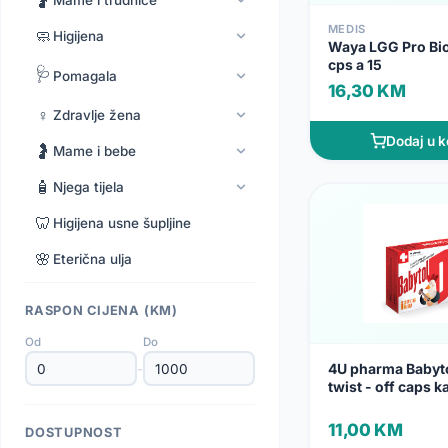
🤰
Mame i trudnice
MEDIS
🧼
Higijena
Waya LGG Pro Bio
cps a 15
🩺
Pomagala
16,30 KM
♀️
Zdravlje žena
Dodaj u k
🤰
Mame i bebe
🧴
Njega tijela
🦷
Higijena usne šupljine
🌸
Eterična ulja
RASPON CIJENA (KM)
Od
Do
4U pharma Babyto
-
twist - off caps 
11,00 KM
DOSTUPNOST