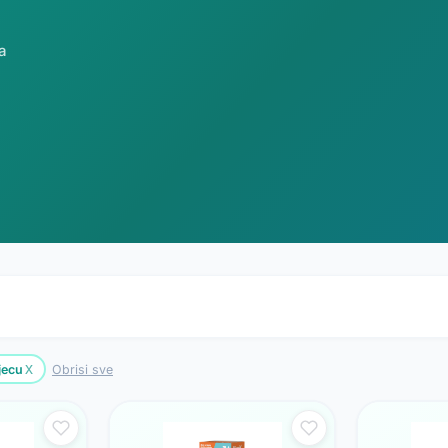
a
x
jecu
Obrisi sve