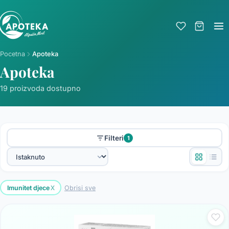
Pocetna
Apoteka
Apoteka
19 proizvoda dostupno
Filteri
1
x
Imunitet djece
Obrisi sve