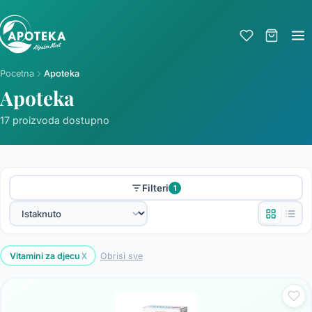
Pocetna
Apoteka
Apoteka
17 proizvoda dostupno
Filteri
1
x
Vitamini za djecu
Obrisi sve