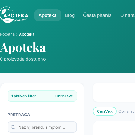
Apoteka
Blog
Česta pitanja
O nam
Pocetna
Apoteka
Apoteka
0 proizvoda dostupno
1 aktivan filter
Obrisi sve
x
CeraVe
Obrisi sv
PRETRAGA