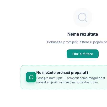
Nema rezultata
Pokusajte promijeniti filtere ili pojam p
Obrisi filtere
Ne možete pronaći preparat?
Pošaljite nam upit — provjerit ćemo mogućnost
nabavke i javiti vam se čim bude dostupan.