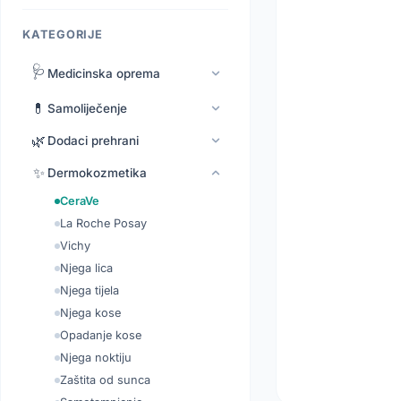
KATEGORIJE
🩺
Medicinska oprema
💊
Samoliječenje
🌿
Dodaci prehrani
✨
Dermokozmetika
CeraVe
La Roche Posay
Vichy
Njega lica
Njega tijela
Njega kose
Opadanje kose
Njega noktiju
Zaštita od sunca