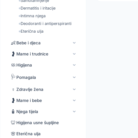
Samotamnjenje
Dermatitis i iritacije
Intimna njega
Deodoranti i antiperspiranti
Eterična ulja
👶
Bebe i djeca
🤰
Mame i trudnice
🧼
Higijena
🩺
Pomagala
♀️
Zdravlje žena
🤰
Mame i bebe
🧴
Njega tijela
🦷
Higijena usne šupljine
🌸
Eterična ulja