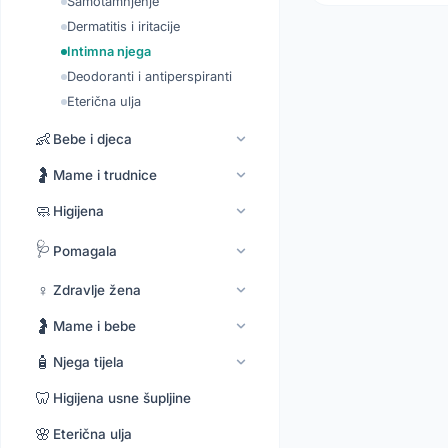
Samotamnjenje
Dermatitis i iritacije
Intimna njega
Deodoranti i antiperspiranti
Eterična ulja
👶
Bebe i djeca
🤰
Mame i trudnice
🧼
Higijena
🩺
Pomagala
♀️
Zdravlje žena
🤰
Mame i bebe
🧴
Njega tijela
🦷
Higijena usne šupljine
🌸
Eterična ulja