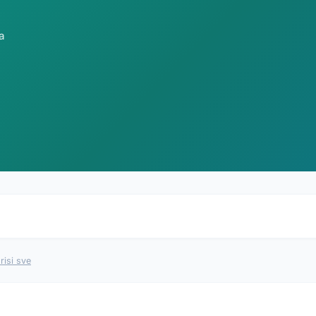
a
risi sve