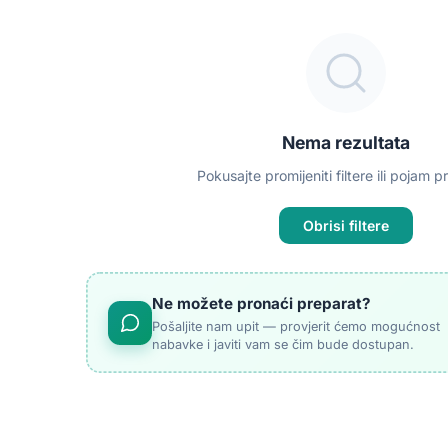
Nema rezultata
Pokusajte promijeniti filtere ili pojam p
Obrisi filtere
Ne možete pronaći preparat?
Pošaljite nam upit — provjerit ćemo mogućnost
nabavke i javiti vam se čim bude dostupan.