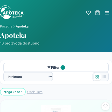
Pocetna
Apoteka
Apoteka
10 proizvoda dostupno
Filteri
1
x
Njega kose
Obrisi sve