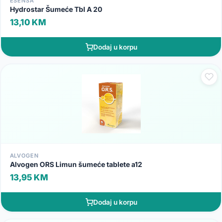
ESENSA
Hydrostar Šumeće Tbl A 20
13,10 KM
Dodaj u korpu
ALVOGEN
Alvogen ORS Limun šumeće tablete a12
13,95 KM
Dodaj u korpu