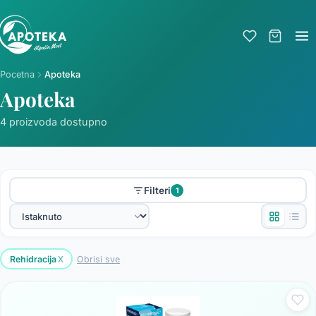
Pocetna
Apoteka
Apoteka
4 proizvoda dostupno
Filteri
1
x
Rehidracija
Obrisi sve