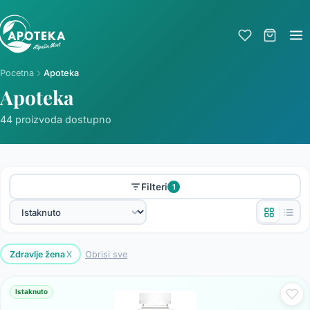
Pocetna
Apoteka
Apoteka
44 proizvoda dostupno
Filteri
1
x
Zdravlje žena
Obrisi sve
Istaknuto