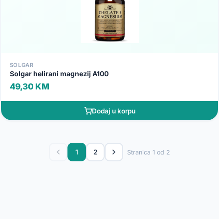
SOLGAR
Solgar helirani magnezij A100
49,30 KM
Dodaj u korpu
1
2
Stranica 1 od 2