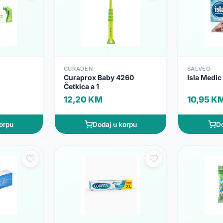
CURADEN
SALVEO
Curaprox Baby 4260
Isla Medic
Četkica a 1
12,20 KM
10,95 K
orpu
Dodaj u korpu
Do