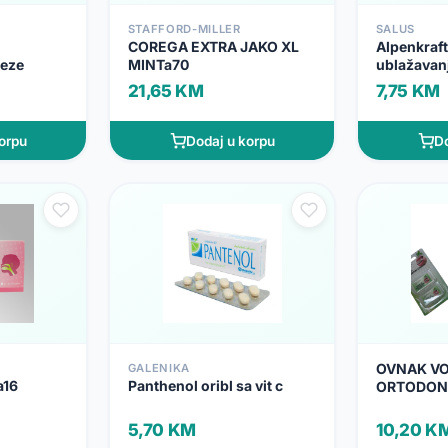
STAFFORD-MILLER
SALUS
COREGA EXTRA JAKO XL
Alpenkraf
teze
MINTa70
ublažavanj
21,65 KM
7,75 KM
orpu
Dodaj u korpu
Do
OVNAK VO
GALENIKA
a16
Panthenol oribl sa vit c
ORTODONT
MENTOM 2
5,70 KM
10,20 K