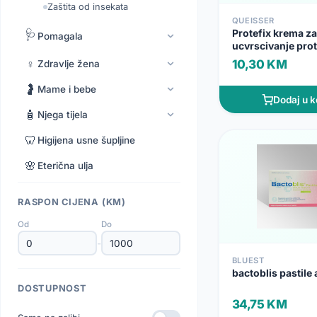
Zaštita od insekata
QUEISSER
Protefix krema za
🩺
Pomagala
ucvrscivanje pro
♀️
10,30 KM
Zdravlje žena
🤰
Mame i bebe
Dodaj u k
🧴
Njega tijela
🦷
Higijena usne šupljine
🌸
Eterična ulja
RASPON CIJENA (KM)
Od
Do
-
BLUEST
bactoblis pastile 
DOSTUPNOST
34,75 KM