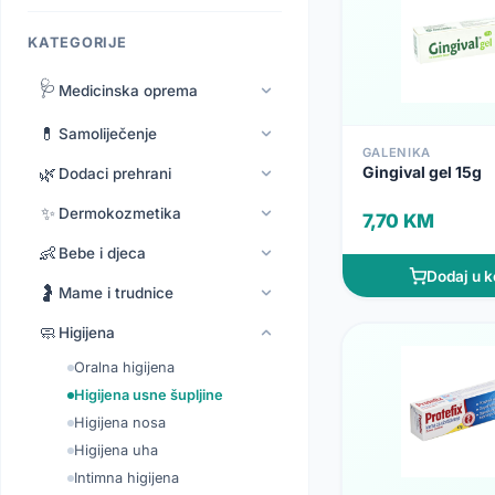
KATEGORIJE
🩺
Medicinska oprema
💊
Samoliječenje
GALENIKA
Gingival gel 15g
🌿
Dodaci prehrani
✨
Dermokozmetika
7,70 KM
👶
Bebe i djeca
Dodaj u k
🤰
Mame i trudnice
🧼
Higijena
Oralna higijena
Higijena usne šupljine
Higijena nosa
Higijena uha
Intimna higijena