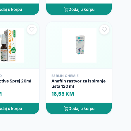
daj u korpu
Dodaj u korpu
D
BERLIN CHEMIE
tive Sprej 20ml
Anaftin rastvor za ispiranje
usta 120 ml
M
16,55 KM
daj u korpu
Dodaj u korpu