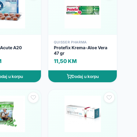
QUISSER PHARMA
 Acute A20
Protefix Krema-Aloe Vera
47 gr
M
11,50 KM
daj u korpu
Dodaj u korpu