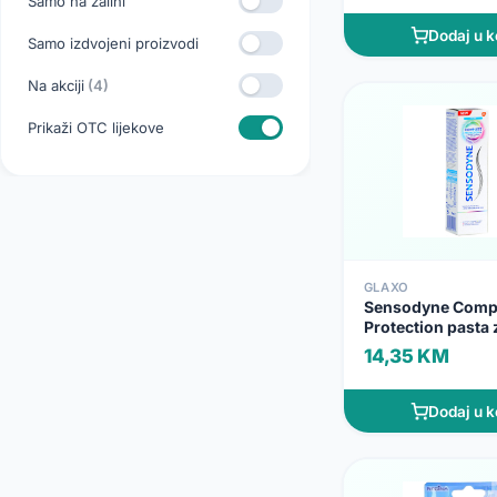
Samo na zalihi
Dodaj u k
Samo izdvojeni proizvodi
Na akciji
(4)
Prikaži OTC lijekove
GLAXO
Sensodyne Comp
Protection pasta 
ml
14,35 KM
Dodaj u k