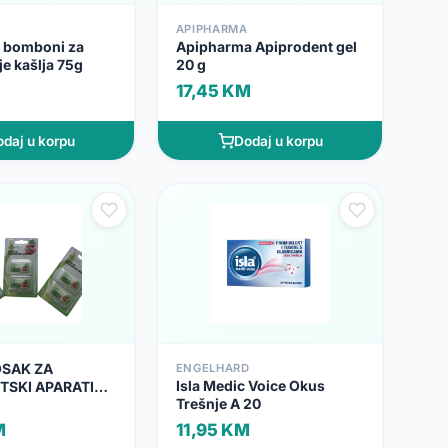
APIPHARMA
t bomboni za
Apipharma Apiprodent gel
e kašlja 75g
20 g
17,45 KM
daj u korpu
Dodaj u korpu
SAK ZA
ENGELHARD
Isla Medic Voice Okus
SKI APARATIC S
Trešnje A 20
X5 PRUTIĆA
M
11,95 KM