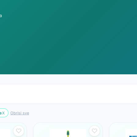
a
x
e
Obrisi sve