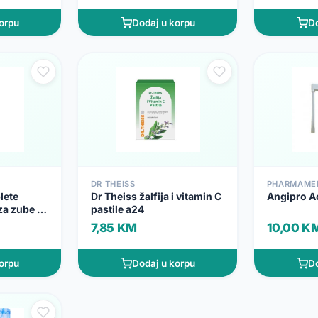
orpu
Dodaj u korpu
Do
DR THEISS
PHARMAME
lete
Dr Theiss žalfija i vitamin C
Angipro Ac
za zube 75
pastile a24
7,85 KM
10,00 K
orpu
Dodaj u korpu
Do