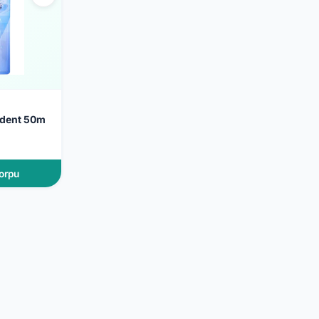
ident 50m
orpu