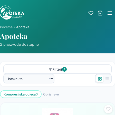
Pocetna
Apoteka
Apoteka
2 proizvoda dostupno
Filteri
1
x
Kompresijska odjeća
Obrisi sve