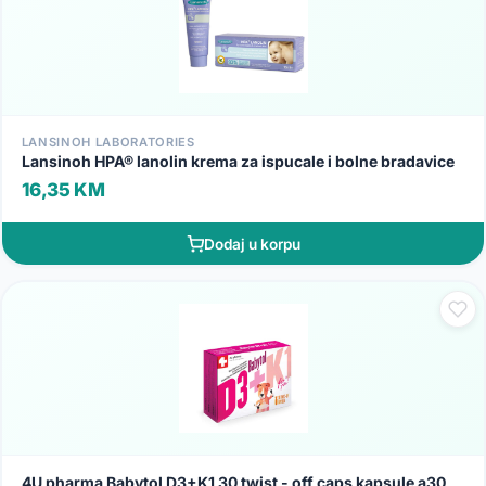
LANSINOH LABORATORIES
Lansinoh HPA® lanolin krema za ispucale i bolne bradavice
16,35 KM
Dodaj u korpu
4U pharma Babytol D3+K1 30 twist - off caps kapsule a30