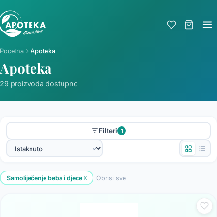
Pocetna
Apoteka
Apoteka
29 proizvoda dostupno
Filteri
1
x
Samoliječenje beba i djece
Obrisi sve