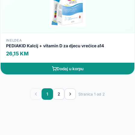
INELDEA
PEDIAKID Kalcij + vitamin D za djecu vrećice a14
26,15 KM
Dodaj u korpu
1
2
Stranica 1 od 2