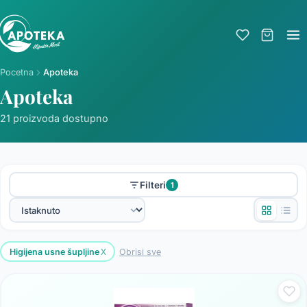
Pocetna
Apoteka
Apoteka
21 proizvoda dostupno
Filteri
1
x
Higijena usne šupljine
Obrisi sve