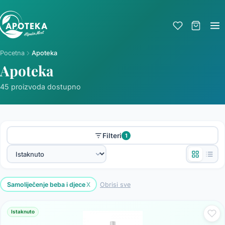
Pocetna
Apoteka
Apoteka
45 proizvoda dostupno
Filteri
1
x
Samoliječenje beba i djece
Obrisi sve
Istaknuto