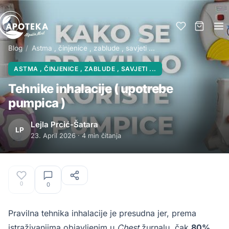
Blog
/
Astma , činjenice , zablude , savjeti ...
ASTMA , ČINJENICE , ZABLUDE , SAVJETI ...
Tehnike inhalacije ( upotrebe
pumpica )
Lejla Prcić-Šatara
LP
23. April 2026 · 4 min čitanja
0
0
Pravilna tehnika inhalacije je presudna jer, prema
istraživanjima objavljenim u
Chest
žurnalu, čak
80%