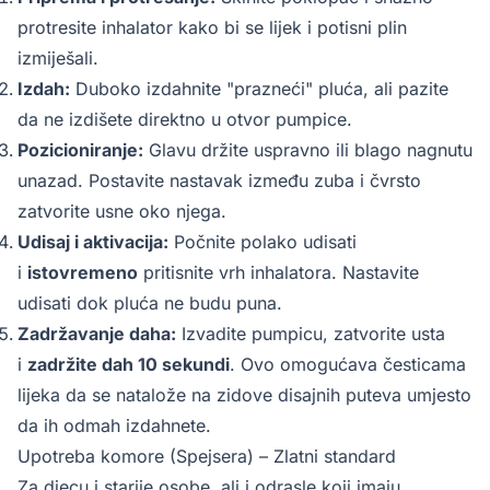
protresite inhalator kako bi se lijek i potisni plin
izmiješali.
Izdah:
Duboko izdahnite "prazneći" pluća, ali pazite
da ne izdišete direktno u otvor pumpice.
Pozicioniranje:
Glavu držite uspravno ili blago nagnutu
unazad. Postavite nastavak između zuba i čvrsto
zatvorite usne oko njega.
Udisaj i aktivacija:
Počnite polako udisati
i
istovremeno
pritisnite vrh inhalatora. Nastavite
udisati dok pluća ne budu puna.
Zadržavanje daha:
Izvadite pumpicu, zatvorite usta
i
zadržite dah 10 sekundi
. Ovo omogućava česticama
lijeka da se natalože na zidove disajnih puteva umjesto
da ih odmah izdahnete.
Upotreba komore (Spejsera) – Zlatni standard
Za djecu i starije osobe, ali i odrasle koji imaju