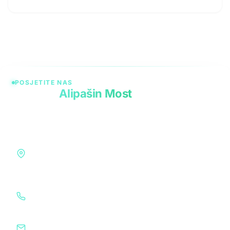
POSJETITE NAS
Apoteka
Alipašin Most
Vaša pouzdana apoteka u srcu Sarajeva — licencirani
farmaceuti, certificirana usluga i topla preporuka uz
svaki recept.
ADRESA
Safeta Zajke 11a, Novi Grad
Sarajevo 71000, BiH
TELEFON
+387 33 801-079
EMAIL