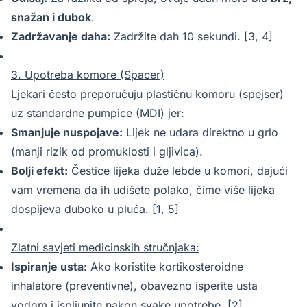
snažan i dubok
.
Zadržavanje daha:
Zadržite dah 10 sekundi. [3, 4]
3. Upotreba komore (Spacer)
Ljekari često preporučuju plastičnu komoru (spejser)
uz standardne pumpice (MDI) jer:
Smanjuje nuspojave:
Lijek ne udara direktno u grlo
(manji rizik od promuklosti i gljivica).
Bolji efekt:
Čestice lijeka duže lebde u komori, dajući
vam vremena da ih udišete polako, čime više lijeka
dospijeva duboko u pluća. [1, 5]
Zlatni savjeti medicinskih stručnjaka:
Ispiranje usta:
Ako koristite kortikosteroidne
inhalatore (preventivne), obavezno isperite usta
vodom i ispljunite nakon svake upotrebe. [2]