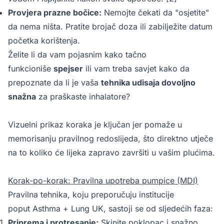
Provjera prazne bočice:
Nemojte čekati da "osjetite"
da nema ništa. Pratite brojač doza ili zabilježite datum
početka korištenja.
Želite li da vam pojasnim kako tačno
funkcioniše
spejser
ili vam treba savjet kako da
prepoznate da li je vaša
tehnika udisaja dovoljno
snažna
za praškaste inhalatore?
Vizuelni prikaz koraka je ključan jer pomaže u
memorisanju pravilnog redoslijeda, što direktno utječe
na to koliko će lijeka zapravo završiti u vašim plućima.
Korak-po-korak: Pravilna upotreba pumpice (MDI)
Pravilna tehnika, koju preporučuju institucije
poput Asthma + Lung UK, sastoji se od sljedećih faza:
Priprema i protresanje:
Skinite poklopac i snažno