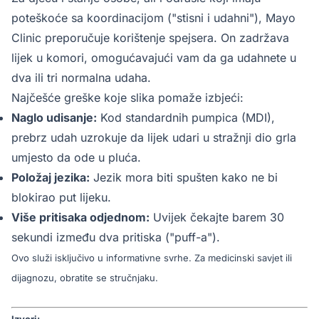
poteškoće sa koordinacijom ("stisni i udahni"), Mayo
Clinic preporučuje korištenje spejsera. On zadržava
lijek u komori, omogućavajući vam da ga udahnete u
dva ili tri normalna udaha.
Najčešće greške koje slika pomaže izbjeći:
Naglo udisanje:
Kod standardnih pumpica (MDI),
prebrz udah uzrokuje da lijek udari u stražnji dio grla
umjesto da ode u pluća.
Položaj jezika:
Jezik mora biti spušten kako ne bi
blokirao put lijeku.
Više pritisaka odjednom:
Uvijek čekajte barem 30
sekundi između dva pritiska ("puff-a").
Ovo služi isključivo u informativne svrhe. Za medicinski savjet ili
dijagnozu, obratite se stručnjaku.