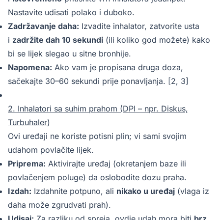
Nastavite udisati polako i duboko.
Zadržavanje daha:
Izvadite inhalator, zatvorite usta
i
zadržite dah 10 sekundi
(ili koliko god možete) kako
bi se lijek slegao u sitne bronhije.
Napomena:
Ako vam je propisana druga doza,
sačekajte 30–60 sekundi prije ponavljanja. [2, 3]
2. Inhalatori sa suhim prahom (DPI – npr. Diskus,
Turbuhaler
)
Ovi uređaji ne koriste potisni plin; vi sami svojim
udahom povlačite lijek.
Priprema:
Aktivirajte uređaj (okretanjem baze ili
povlačenjem poluge) da oslobodite dozu praha.
Izdah:
Izdahnite potpuno, ali
nikako u uređaj
(vlaga iz
daha može zgrudvati prah).
Udisaj:
Za razliku od spreja, ovdje udah mora biti
brz,