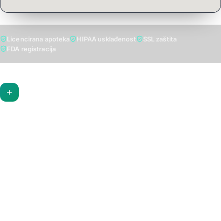
Licencirana apoteka
HIPAA usklađenost
SSL zaštita
FDA registracija
Apoteka
Apoteka Alipašin Most — vaša pouzdana online apoteka u
Sarajevu. Licencirani farmaceuti, certificirani lijekovi, vitamini i
zdravstveni proizvodi uz brzu dostavu na kućnu adresu.