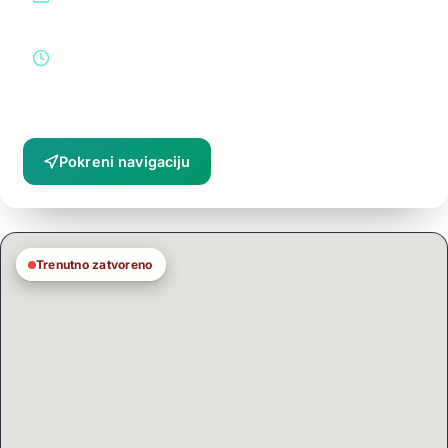
info@eapotekasa.ba
RADNO VRIJEME
Pon–Pet: 07:30 – 20:00
Sub: 08:00 – 16:00
Ned: zatvoreno
Pokreni navigaciju
Trenutno zatvoreno