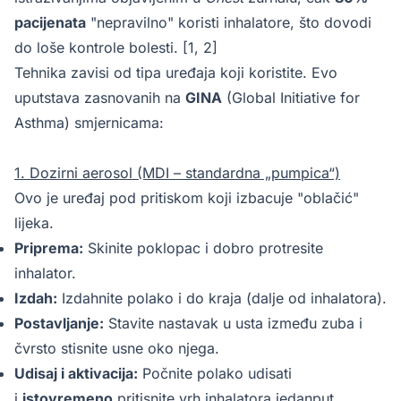
pacijenata
"nepravilno" koristi inhalatore, što dovodi
do loše kontrole bolesti. [1, 2]
Tehnika zavisi od tipa uređaja koji koristite. Evo
uputstava zasnovanih na
GINA
(Global Initiative for
Asthma) smjernicama:
1. Dozirni aerosol (MDI – standardna „pumpica“)
Ovo je uređaj pod pritiskom koji izbacuje "oblačić"
lijeka.
Priprema:
Skinite poklopac i dobro protresite
inhalator.
Izdah:
Izdahnite polako i do kraja (dalje od inhalatora).
Postavljanje:
Stavite nastavak u usta između zuba i
čvrsto stisnite usne oko njega.
Udisaj i aktivacija:
Počnite polako udisati
i
istovremeno
pritisnite vrh inhalatora jedanput.