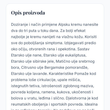
Opis proizvoda
Doziranje i način primjene Alpsku kremu nanesite
dva do tri puta u toku dana. Za bolji efekat
najbolje je kremu nanijeti na vlažnu kožu. Korisiti
sve do poboljšanja simptoma. Izbjegavati predio
oko očiju, otvorenih rana i opekotina. Sastav
Etarsko ulje nane, Etarsko ulje eukaliptusa,
Etarsko ulje sibirske jele, Matično ulje srebrnog
bora, Citrusno ulje Bergamske pomorandže,
Etarsko ulje lavande. Karakteristike Pomaže kod
problema loše cirkulacije, upale mišića,
istegnutih tetiva, istrošenosti zglobnog maziva,
povreda koljena, ramena, kukova, ukočenosti i
bolova u vratu, leđima i slično. Djelotvorna je kod
reumatskih oboljenja i sportskih povreda. Idealna