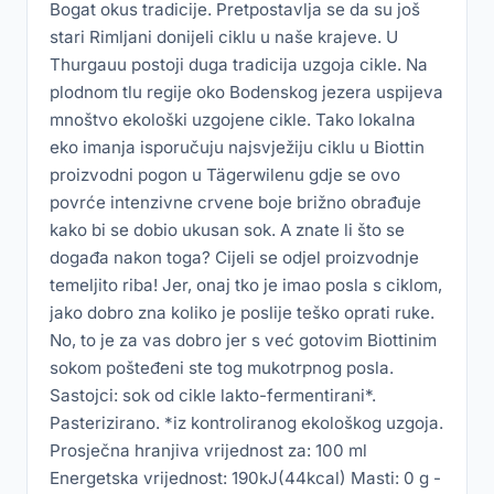
Bogat okus tradicije. Pretpostavlja se da su još
stari Rimljani donijeli ciklu u naše krajeve. U
Thurgauu postoji duga tradicija uzgoja cikle. Na
plodnom tlu regije oko Bodenskog jezera uspijeva
mnoštvo ekološki uzgojene cikle. Tako lokalna
eko imanja isporučuju najsvježiju ciklu u Biottin
proizvodni pogon u Tägerwilenu gdje se ovo
povrće intenzivne crvene boje brižno obrađuje
kako bi se dobio ukusan sok. A znate li što se
događa nakon toga? Cijeli se odjel proizvodnje
temeljito riba! Jer, onaj tko je imao posla s ciklom,
jako dobro zna koliko je poslije teško oprati ruke.
No, to je za vas dobro jer s već gotovim Biottinim
sokom pošteđeni ste tog mukotrpnog posla.
Sastojci: sok od cikle lakto-fermentirani*.
Pasterizirano. *iz kontroliranog ekološkog uzgoja.
Prosječna hranjiva vrijednost za: 100 ml
Energetska vrijednost: 190kJ(44kcal) Masti: 0 g -