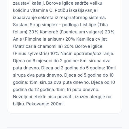
zaustavi kašalj. Borove iglice sadrže veliku
količinu vitamina C. Potiču iskašljavanje i
izbacivanje sekreta iz respiratornog sistema.
Sastav: Sirup simplex – podloga List lipe (Tilia
folium) 30% Komorač (Foeniculum vulgare) 20%
Anis (Pimpinella anisum) 20% Kamilica cvijet
(Matricaria chamomilla) 20% Borove iglice
(Pinus sylvestris) 10% Način upotrebe/doziranje:
Djeca od 6 mjeseci do 2 godine: 5ml sirupa dva
puta dnevno. Djeca od 2 godine do 5 godina: 10ml
sirupa dva puta dnevno. Djeca od 5 godina do 10
godina: 15ml sirupa dva puta dnevno. Djeca od 10
godina do 12 godina: 15ml tri puta dnevno.
Neželjeni efekti: nisu poznati, izuzev alergije na
biljku. Pakovanje: 200ml.