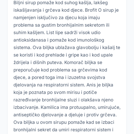
Biljni sirup pomaže kod suhog kašlja, lakšeg
iskašljavanja i grčeva kod djece. Brofit O sirup je
namjenjen isključivo za djecu koja imaju
problema sa gustim bronhijalnim sekretom ili
suhim kašljem. List lipe sadrži visok udio
antioksidanasa i pomaže kod imunološkog
sistema. Ova biljka ublažava glavobolju i kašalj te
se koristi i kod prehlade i gripe kao i kod upale
ždrijela i dišnih puteva. Komorač biljka se
preporučuje kod problema sa grčevima kod
djece, a pored toga ima i izuzetna svojstva
djelovanja na respiratorni sistem. Anis je biljka
koja je poznata po svom mirisu i potiče
razređivanje bronhijalne sluzi i olakšava njeno
izbacivanje. Kamilica ima protuupalno, umirujuće,
antiseptičko djelovanje a djeluje i protiv grčeva.
Ova biljka u ovom sirupu pomaže kad se izbaci
bronhijalni sekret da umiri respiratorni sistem i