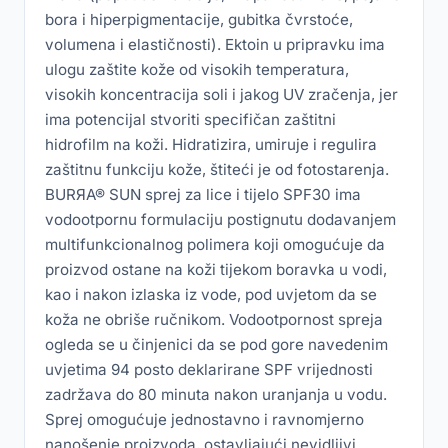
bora i hiperpigmentacije, gubitka čvrstoće,
volumena i elastičnosti). Ektoin u pripravku ima
ulogu zaštite kože od visokih temperatura,
visokih koncentracija soli i jakog UV zračenja, jer
ima potencijal stvoriti specifičan zaštitni
hidrofilm na koži. Hidratizira, umiruje i regulira
zaštitnu funkciju kože, štiteći je od fotostarenja.
BURЯA® SUN sprej za lice i tijelo SPF30 ima
vodootpornu formulaciju postignutu dodavanjem
multifunkcionalnog polimera koji omogućuje da
proizvod ostane na koži tijekom boravka u vodi,
kao i nakon izlaska iz vode, pod uvjetom da se
koža ne obriše ručnikom. Vodootpornost spreja
ogleda se u činjenici da se pod gore navedenim
uvjetima 94 posto deklarirane SPF vrijednosti
zadržava do 80 minuta nakon uranjanja u vodu.
Sprej omogućuje jednostavno i ravnomjerno
nanošenje proizvoda, ostavljajući nevidljivi