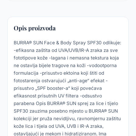
Opis proizvoda
BURЯA® SUN Face & Body Spray SPF30 odlikuje:
-efikasna zaštita od UVA/UVB/IR-A zraka za sve
fototipove kože -lagana i nemasna tekstura koja
ne ostavlja bijele tragove na koži -vodootporna
formulacija -prisustvo ektoina koji štiti od
fotostarenja ostvarujući „anti-age“ efekat -
prisustvo „SPF booster-a“ koji povećava
efikasnost prisutnih UV filtera -odsustvo
parabena Opis BURЯA® SUN sprej za lice i tijelo
SPF30 zauzima posebno mjesto u BURЯA® SUN
kolekciji jer pruža nevidljivu, ravnomjernu zaštitu
kože lica i tijela od UVA, UVB i IR-A zraka,
ostavljajući je mekom i hidratiziranom. Ima