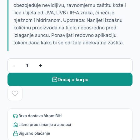
obezbjeđuje nevidljivu, ravnomjernu zaštitu kože i
lica i tijela od UVA, UVB i IR-A zraka, čineći je
nježnom i hidriranom. Upotreba: Nanijeti izdašnu
količinu prooizvoda na tijelo neposredno pred
izlaganje suncu. Ponavljati redovno aplikaciju
tokom dana kako bi se održala adekvatna zaštita.
-
+
1
Dodaj u korpu
Brza dostava širom BiH
Lično preuzimanje u apoteci
Sigurno plaćanje