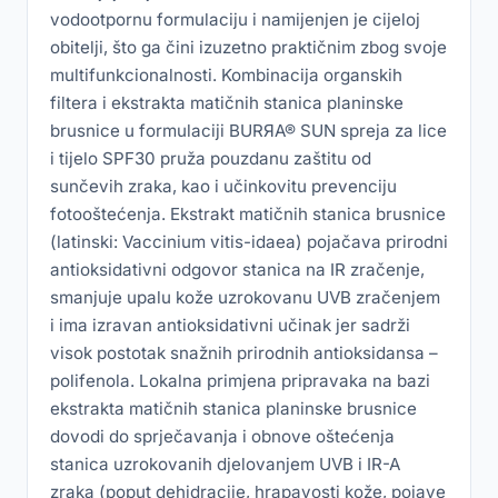
vodootpornu formulaciju i namijenjen je cijeloj
obitelji, što ga čini izuzetno praktičnim zbog svoje
multifunkcionalnosti. Kombinacija organskih
filtera i ekstrakta matičnih stanica planinske
brusnice u formulaciji BURЯA® SUN spreja za lice
i tijelo SPF30 pruža pouzdanu zaštitu od
sunčevih zraka, kao i učinkovitu prevenciju
fotooštećenja. Ekstrakt matičnih stanica brusnice
(latinski: Vaccinium vitis-idaea) pojačava prirodni
antioksidativni odgovor stanica na IR zračenje,
smanjuje upalu kože uzrokovanu UVB zračenjem
i ima izravan antioksidativni učinak jer sadrži
visok postotak snažnih prirodnih antioksidansa –
polifenola. Lokalna primjena pripravaka na bazi
ekstrakta matičnih stanica planinske brusnice
dovodi do sprječavanja i obnove oštećenja
stanica uzrokovanih djelovanjem UVB i IR-A
zraka (poput dehidracije, hrapavosti kože, pojave