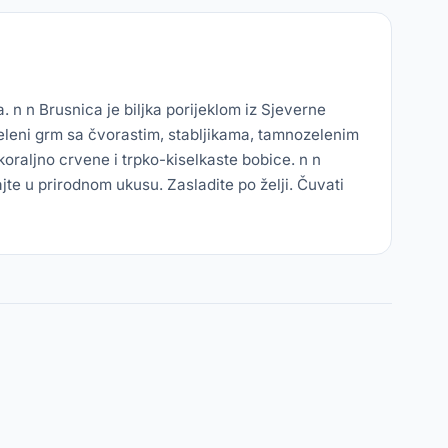
 n n Brusnica je biljka porijeklom iz Sjeverne
 zeleni grm sa čvorastim, stabljikama, tamnozelenim
 koraljno crvene i trpko-kiselkaste bobice. n n
ajte u prirodnom ukusu. Zasladite po želji. Čuvati