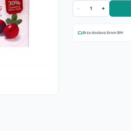
-
+
1
Brza dostava širom BiH