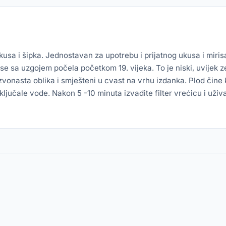
sa i šipka. Jednostavan za upotrebu i prijatnog ukusa i mirisa.
k se sa uzgojem počela početkom 19. vijeka. To je niski, uvijek
, zvonasta oblika i smješteni u cvast na vrhu izdanka. Plod čine
ključale vode. Nakon 5 -10 minuta izvadite filter vrećicu i uživ