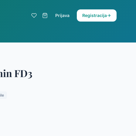
Prijava
Registracija
in FD3
ile