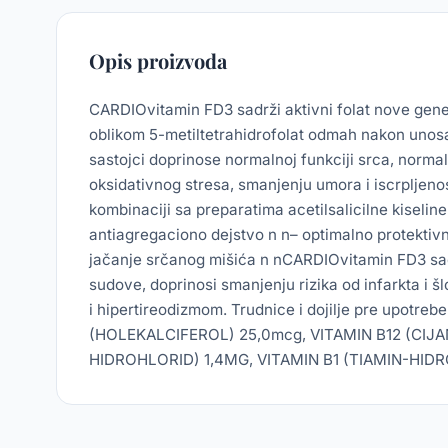
Opis proizvoda
CARDIOvitamin FD3 sadrži aktivni folat nove gener
oblikom 5-metiltetrahidrofolat odmah nakon unosa 
sastojci doprinose normalnoj funkciji srca, norm
oksidativnog stresa, smanjenju umora i iscrpljeno
kombinaciji sa preparatima acetilsalicilne kisel
antiagregaciono dejstvo n n– optimalno protektivn
jačanje srčanog mišića n nCARDIOvitamin FD3 sadr
sudove, doprinosi smanjenju rizika od infarkta i
i hipertireodizmom. Trudnice i dojilje pre upot
(HOLEKALCIFEROL) 25,0mcg, VITAMIN B12 (CIJ
HIDROHLORID) 1,4MG, VITAMIN B1 (TIAMIN-HIDR