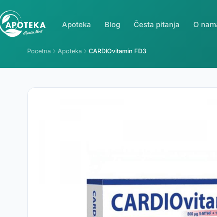
Apoteka
Blog
Česta pitanja
O nam
Pocetna
Apoteka
CARDIOvitamin FD3