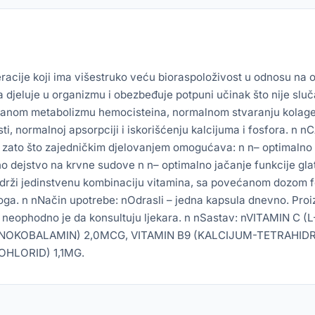
acije koji ima višestruko veću bioraspoloživost u odnosu na o
djeluje u organizmu i obezbeđuje potpuni učinak što nije sluča
alanom metabolizmu hemocisteina, normalnom stvaranju kolagena
sti, normalnoj apsorpciji i iskorišćenju kalcijuma i fosfora. 
ine zato što zajedničkim djelovanjem omogućava: n n– optimaln
o dejstvo na krvne sudove n n– optimalno jačanje funkcije glat
ži jedinstvenu kombinaciju vitamina, sa povećanom dozom folat
 šloga. n nNačin upotrebe: nOdrasli – jedna kapsula dnevno. Pr
rebe neophodno je da konsultuju ljekara. n nSastav: nVITAMIN
ANOKOBALAMIN) 2,0MCG, VITAMIN B9 (KALCIJUM-TETRAHIDR
OHLORID) 1,1MG.