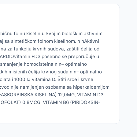
bičnu folnu kiselinu. Svojim biološkim aktivnim
j sa sintetičkom folnom kiselinom. n nAktivni
 za funkciju krvnih sudova, zaštiti ćelija od
n nCARDIOvitamin FD3 posebno se preporučuje u
o smanjenje homocisteina n n– optimalno
kih mišićnih ćelija krvnog suda n n– optimalno
a i 1000 IJ vitamina D. Štiti srce i krvne
oizvod nije namijenjen osobama sa hiperkalcemijom
 C (L-ASKORBINSKA KISELINA) 12,0MG, VITAMIN D3
OFOLAT) 0,8MCG, VITAMIN B6 (PIRIDOKSIN-