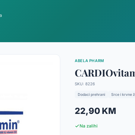
a
ABELA PHARM
CARDIOvitam
SKU: 8226
Dodaci prehrani
Srce i krvne ž
22,90 KM
Na zalihi