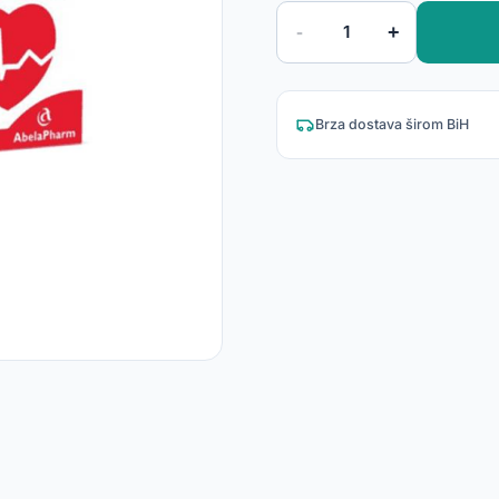
-
+
1
Brza dostava širom BiH