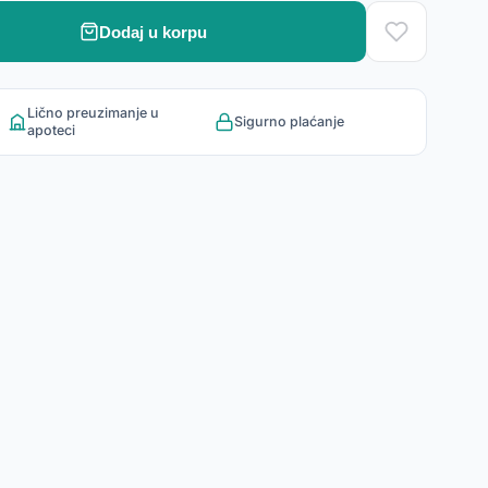
Dodaj u korpu
Lično preuzimanje u
Sigurno plaćanje
apoteci