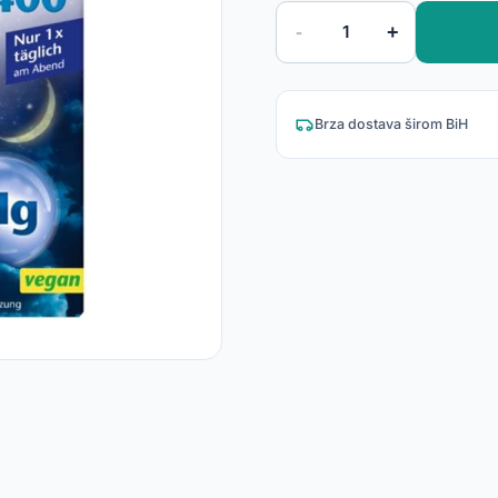
-
+
1
Brza dostava širom BiH