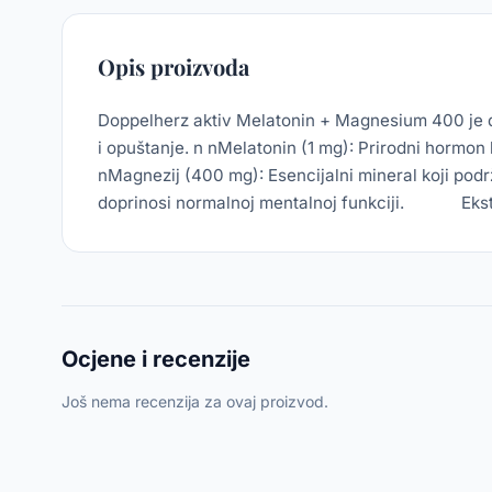
Opis proizvoda
Doppelherz aktiv Melatonin + Magnesium 400 je do
i opuštanje. n nMelatonin (1 mg): Prirodni hormo
nMagnezij (400 mg): Esencijalni mineral koji pod
doprinosi normalnoj mentalnoj funkciji. Ekstrak
Ocjene i recenzije
Još nema recenzija za ovaj proizvod.