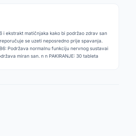
 i ekstrakt matičnjaka kako bi podržao zdrav san
reporučuje se uzeti neposredno prije spavanja.
n B6: Podržava normalnu funkciju nervnog sustavai
država miran san. n n PAKIRANJE: 30 tableta