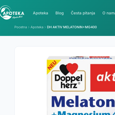
Apoteka
Blog
Česta pitanja
O nam
Pocetna
Apoteka
DH AKTIV MELATONIN+MG400