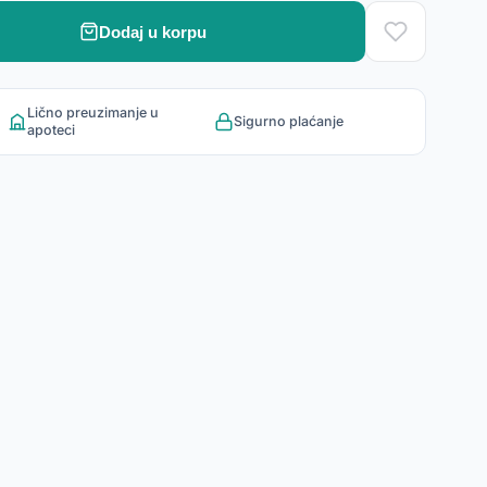
Dodaj u korpu
Lično preuzimanje u
Sigurno plaćanje
apoteci