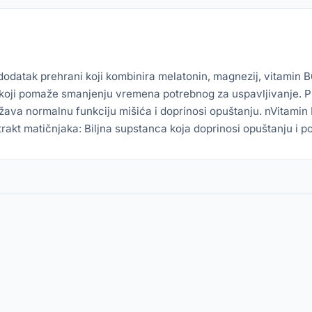
datak prehrani koji kombinira melatonin, magnezij, vitamin B6
n koji pomaže smanjenju vremena potrebnog za uspavljivanje. P
ržava normalnu funkciju mišića i doprinosi opuštanju. nVitami
t matičnjaka: Biljna supstanca koja doprinosi opuštanju i po