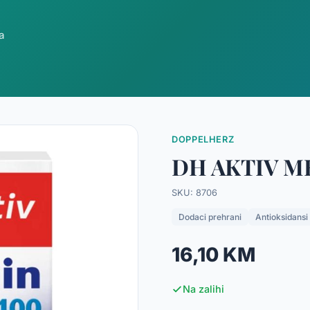
a
DOPPELHERZ
DH AKTIV 
SKU: 8706
Dodaci prehrani
Antioksidansi
16,10 KM
Na zalihi