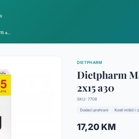
a
Dietpharm Magnezij 375 šumeće tablete 2x15 a30
DIETPHARM
Dietpharm Ma
2x15 a30
SKU: 7708
Dodaci prehrani
Kosti mišići i 
17,20 KM