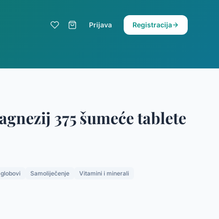
Prijava
Registracija
gnezij 375 šumeće tablete
zglobovi
Samoliječenje
Vitamini i minerali