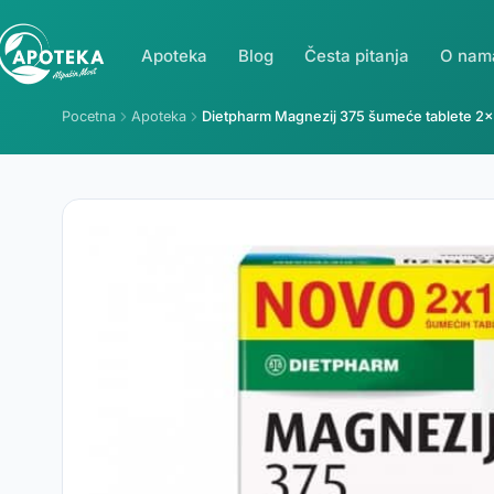
Apoteka
Blog
Česta pitanja
O nam
Pocetna
Apoteka