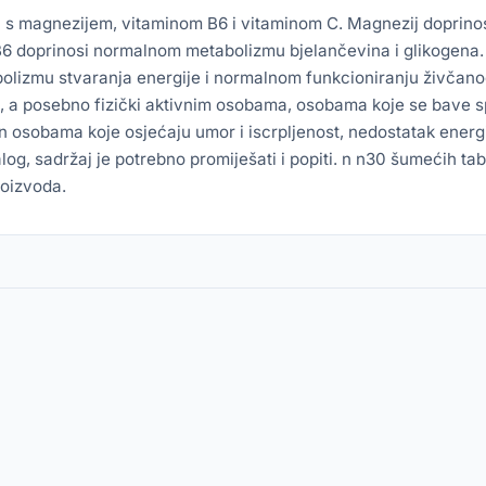
s magnezijem, vitaminom B6 i vitaminom C. Magnezij doprinosi 
 B6 doprinosi normalnom metabolizmu bjelančevina i glikogena.
olizmu stvaranja energije i normalnom funkcioniranju živčanog
, a posebno fizički aktivnim osobama, osobama koje se bave s
n osobama koje osjećaju umor i iscrpljenost, nedostatak energ
og, sadržaj je potrebno promiješati i popiti. n n30 šumećih tab
roizvoda.