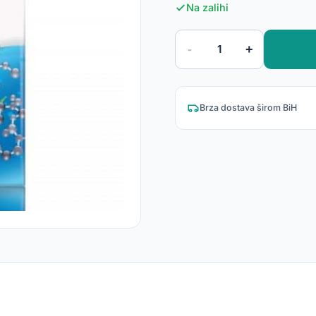
Na zalihi
-
+
1
Brza dostava širom BiH