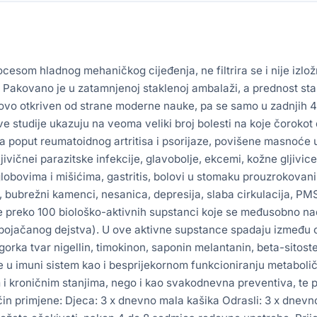
cesom hladnog mehaničkog cijeđenja, ne filtrira se i nije izlož
. Pakovano je u zatamnjenoj staklenoj ambalaži, a prednost s
ovo otkriven od strane moderne nauke, pa se samo u zadnjih 4
e studije ukazuju na veoma veliki broj bolesti na koje čorokot 
a poput reumatoidnog artritisa i psorijaze, povišene masnoće u
jivičnei parazitske infekcije, glavobolje, ekcemi, kožne gljivice,
globovima i mišićima, gastritis, bolovi u stomaku prouzrokovani
re, bubrežni kamenci, nesanica, depresija, slaba cirkulacija, PM
 preko 100 biološko-aktivnih supstanci koje se međusobno nad
(pojačanog dejstva). U ove aktivne supstance spadaju između 
n, gorka tvar nigellin, timokinon, saponin melantanin, beta-sitos
u imuni sistem kao i besprijekornom funkcioniranju metaboličk
i kroničnim stanjima, nego i kao svakodnevna preventiva, te pr
Način primjene: Djeca: 3 x dnevno mala kašika Odrasli: 3 x dne