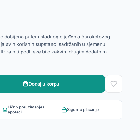
lje dobijeno putem hladnog cijeđenja čurokotovog
a svih korisnih supstanci sadržanih u sjemenu
ltrira niti podliježe bilo kakvim drugim dodatnim
Dodaj u korpu
Lično preuzimanje u
Sigurno plaćanje
apoteci