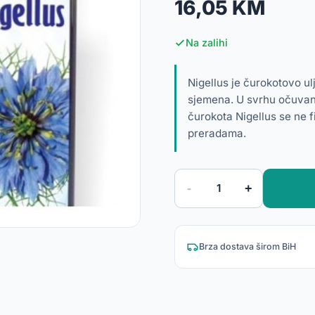
16,05 KM
Na zalihi
Nigellus je čurokotovo u
sjemena. U svrhu očuvanj
čurokota Nigellus se ne fi
preradama.
-
+
1
Brza dostava širom BiH