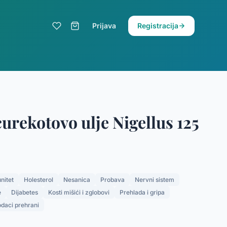
Prijava
Registracija
urekotovo ulje Nigellus 125
nitet
Holesterol
Nesanica
Probava
Nervni sistem
e
Dijabetes
Kosti mišići i zglobovi
Prehlada i gripa
daci prehrani