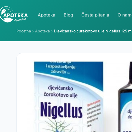
Apoteka
Blog
Česta pitanja
O nam
Pocetna
Apoteka
Djevicansko curekotovo ulje Nigellus 125 m