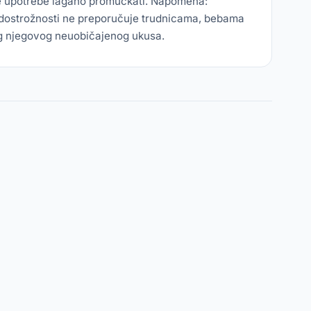
ije upotrebe lagano promućkati. Napomena:
redostrožnosti ne preporučuje trudnicama, bebama
bog njegovog neuobičajenog ukusa.