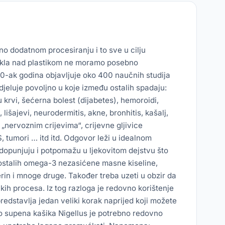
no dodatnom procesiranju i to sve u cilju
takla nad plastikom ne moramo posebno
0-ak godina objavljuje oko 400 naučnih studija
djeluje povoljno u koje između ostalih spadaju:
 krvi, šećerna bolest (dijabetes), hemoroidi,
 lišajevi, neurodermitis, akne, bronhitis, kašalj,
 „nervoznim crijevima“, crijevne gljivice
S, tumori … itd itd. Odgovor leži u idealnom
opunjuju i potpomažu u ljekovitom dejstvu što
ostalih omega-3 nezasićene masne kiseline,
terin i mnoge druge. Također treba uzeti u obzir da
ih procesa. Iz tog razloga je redovno korištenje
edstavlja jedan veliki korak naprijed koji možete
vno supena kašika Nigellus je potrebno redovno