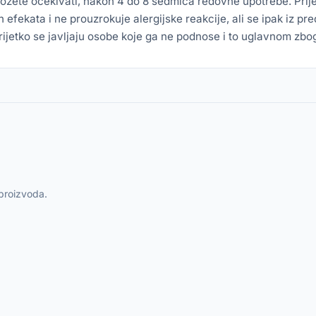
 možete očekivati, nakon 4 do 8 sedmica redovne upotrebe. Pr
efekata i ne prouzrokuje alergijske reakcije, ali se ipak iz p
rijetko se javljaju osobe koje ga ne podnose i to uglavnom z
 proizvoda.