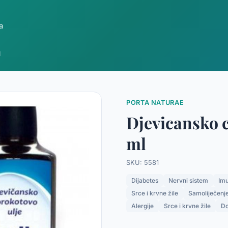
a
l
PORTA NATURAE
Djevicansko c
ml
SKU: 5581
Dijabetes
Nervni sistem
Imu
Srce i krvne žile
Samoliječenj
Alergije
Srce i krvne žile
Do