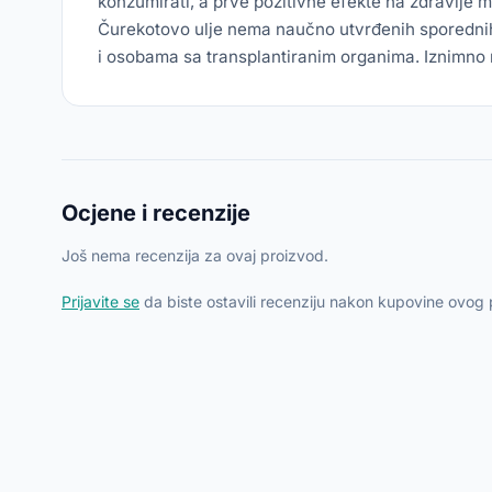
konzumirati, a prve pozitivne efekte na zdravlje
Čurekotovo ulje nema naučno utvrđenih sporednih 
i osobama sa transplantiranim organima. Iznimno 
Ocjene i recenzije
Još nema recenzija za ovaj proizvod.
Prijavite se
da biste ostavili recenziju nakon kupovine ovog