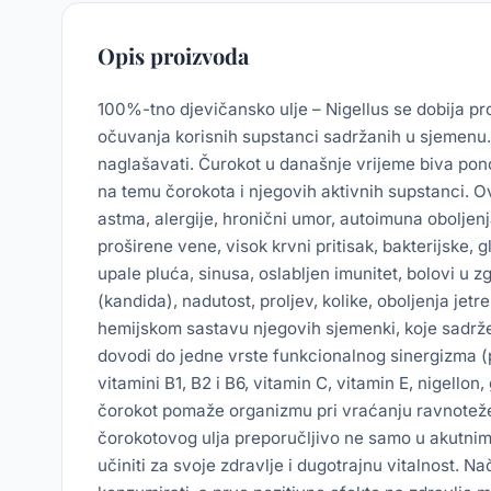
Opis proizvoda
100%-tno djevičansko ulje – Nigellus se dobija pro
očuvanja korisnih supstanci sadržanih u sjemenu
naglašavati. Čurokot u današnje vrijeme biva pon
na temu čorokota i njegovih aktivnih supstanci. Ov
astma, alergije, hronični umor, autoimuna oboljenj
proširene vene, visok krvni pritisak, bakterijske, gl
upale pluća, sinusa, oslabljen imunitet, bolovi u z
(kandida), nadutost, proljev, kolike, oboljenja jet
hemijskom sastavu njegovih sjemenki, koje sadrže
dovodi do jedne vrste funkcionalnog sinergizma 
vitamini B1, B2 i B6, vitamin C, vitamin E, nigello
čorokot pomaže organizmu pri vraćanju ravnoteže 
čorokotovog ulja preporučljivo ne samo u akutnim 
učiniti za svoje zdravlje i dugotrajnu vitalnost. 