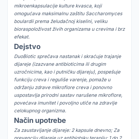
mikroenkapsulacije kulture kvasca, koji
omogućava maksimalnu zaštitu Saccharomyces
boulardii prema želudačnoj kiselini, veliku
bioraspoloživost živih organizama u crevima i brz
efekat.
Dejstvo
DuoBiotic sprečava nastanak i skraćuje trajanje
dijareje (izazvane antibioticima ili drugim
uzročnicima, kao i putničku dijareju), pospešuje
funkciju creva i reguliše varenje, pomaže u
održanju zdrave mikroflore creva i ponovno
uspostavlja prirodni sastav narušene mikroflore,
povećava imunitet i povoljno utiče na zdravlje
celokupnog organizma.
Način upotrebe
Za zaustavljanje dijareje: 2 kapsule dnevno; Za
prevenciju dijareje uz antibiotsku terapiju: 1 do 2