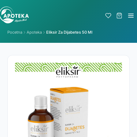
Pocetna
Apoteka
Eliksir Za Dijabetes 50 Ml