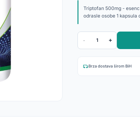
Triptofan 500mg - esenc
odrasle osobe 1 kapsula 
-
+
1
Brza dostava širom BiH