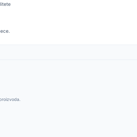
itete
jece.
 proizvoda.