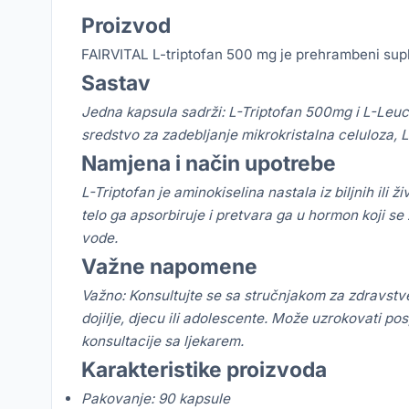
Proizvod
FAIRVITAL L-triptofan 500 mg je prehrambeni sup
Sastav
Jedna kapsula sadrži: L-Triptofan 500mg i L-Leucin
sredstvo za zadeblјanje mikrokristalna celuloza, 
Namjena i način upotrebe
L-Triptofan je aminokiselina nastala iz biljnih ili ž
telo ga apsorbiruje i pretvara ga u hormon koji se
vode.
Važne napomene
Važno: Konsultujte se sa stručnjakom za zdravstve
dojilje, djecu ili adolescente.
Može uzrokovati posp
konsultacije sa ljekarem.
Karakteristike proizvoda
Pakovanje: 90 kapsule