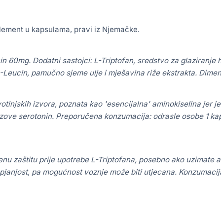
lement u kapsulama, pravi iz Njemačke.
 60mg. Dodatni sastojci: L-Triptofan, sredstvo za glaziranje h
L-Leucin, pamučno sjeme ulje i mješavina riže ekstrakta.
Dimen
ivotinjskih izvora, poznata kao 'esencijalna' aminokiselina jer je
 zove serotonin.
Preporučena konzumacija: odrasle osobe 1 kap
nu zaštitu prije upotrebe L-Triptofana, posebno ako uzimate a
janjost, pa mogućnost voznje može biti utjecana.
Konzumacija