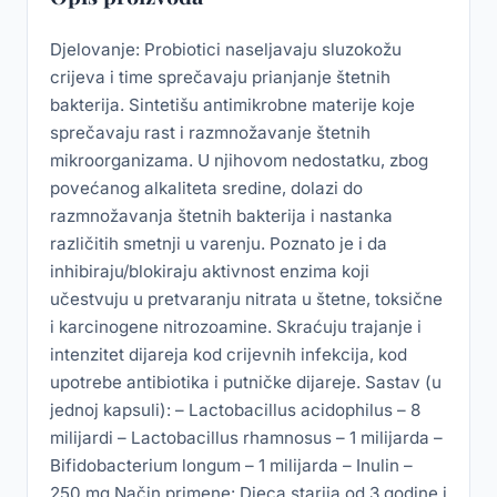
Djelovanje: Probiotici naseljavaju sluzokožu
crijeva i time sprečavaju prianjanje štetnih
bakterija. Sintetišu antimikrobne materije koje
sprečavaju rast i razmnožavanje štetnih
mikroorganizama. U njihovom nedostatku, zbog
povećanog alkaliteta sredine, dolazi do
razmnožavanja štetnih bakterija i nastanka
različitih smetnji u varenju. Poznato je i da
inhibiraju/blokiraju aktivnost enzima koji
učestvuju u pretvaranju nitrata u štetne, toksične
i karcinogene nitrozoamine. Skraćuju trajanje i
intenzitet dijareja kod crijevnih infekcija, kod
upotrebe antibiotika i putničke dijareje. Sastav (u
jednoj kapsuli): – Lactobacillus acidophilus – 8
milijardi – Lactobacillus rhamnosus – 1 milijarda –
Bifidobacterium longum – 1 milijarda – Inulin –
250 mg Način primene: Djeca starija od 3 godine i