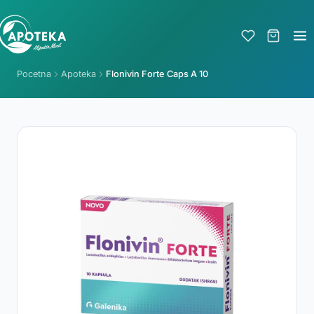
Pocetna
Apoteka
Flonivin Forte Caps A 10