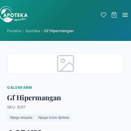
Pocetna
Apoteka
Gf Hipermangan
GALENFARM
Gf Hipermangan
SKU: 8317
Njega stopala
Njega kože djeteta