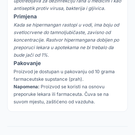
upotrebljava za dezinfekciju rana u medicini i kao
antiseptik protiv virusa, bakterija i gljivica
.
Primjena
Kada se hipermangan rastopi u vodi, ima boju od
svetlocrvene do tamnoljubičaste, zavisno od
koncentracije
.
Rastvor hipermangana dobijen po
preporuci lekara u apotekama ne bi trebalo da
bude jači od 1%
.
Pakovanje
Proizvod je dostupan u pakovanju od 10 grama
farmaceutske supstance (prah).
Napomena:
Proizvod se koristi na osnovu
preporuke lekara ili farmaceuta. Čuva se na
suvom mjestu, zaštićeno od vazduha.