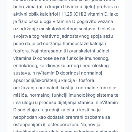
bubrezima (ali i drugim tkivima u tijelu) pretvara u
aktivni oblik kalcitriol ili 1,25 (OH)2 vitamin D. Iako
je fiziološka uloga vitamina D poglavito vezana
uz održanje muskuloskeletnog sustava, biološka
svojstva tog relativno jednostavnog spoja sežu
puno dalje od održanja homeostaze kalcija i
fosfora. Najinteresantniji izvanskeletni učinci
vitamina D odnose se na funkcije imunosnog,
endokrinog, kardiovaskularnog i neurološkog
sustava. n nVitamin D doprinosi normalnoj
apsorpciji/iskorištenju kalcija i fosfora,
održavanju normalnih kostiju i normalne funkcije
mišića, normalnoj funkciji imunološkog sistema te
ima ulogu u procesu dijeljenja stanica. n nVitamin
D sudjeluje u ugradnji kalcija u kosti pa je
neophodan kao dodatak prehrani osobama sa
osteopenijom ili osteoporozom. Najnovija
istraživanja potvrđuju njegovo korisno djelovanje