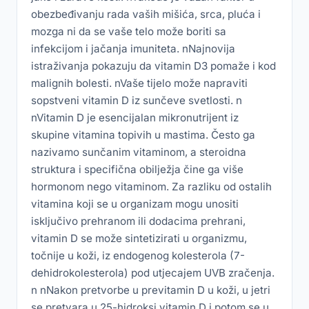
obezbeđivanju rada vaših mišića, srca, pluća i
mozga ni da se vaše telo može boriti sa
infekcijom i jačanja imuniteta. nNajnovija
istraživanja pokazuju da vitamin D3 pomaže i kod
malignih bolesti. nVaše tijelo može napraviti
sopstveni vitamin D iz sunčeve svetlosti. n
nVitamin D je esencijalan mikronutrijent iz
skupine vitamina topivih u mastima. Često ga
nazivamo sunčanim vitaminom, a steroidna
struktura i specifična obilježja čine ga više
hormonom nego vitaminom. Za razliku od ostalih
vitamina koji se u organizam mogu unositi
isključivo prehranom ili dodacima prehrani,
vitamin D se može sintetizirati u organizmu,
točnije u koži, iz endogenog kolesterola (7-
dehidrokolesterola) pod utjecajem UVB zračenja.
n nNakon pretvorbe u previtamin D u koži, u jetri
se pretvara u 25-hidroksi vitamin D i potom se u