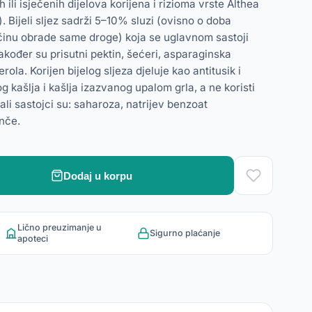
h ili isječenih dijelova korijena i rizioma vrste Althea
. Bijeli sljez sadrži 5–10% sluzi (ovisno o doba
činu obrade same droge) koja se uglavnom sastoji
Također su prisutni pektin, šećeri, asparaginska
erola. Korijen bijelog sljeza djeluje kao antitusik i
og kašlja i kašlja izazvanog upalom grla, a ne koristi
li sastojci su: saharoza, natrijev benzoat
nče.
Dodaj u korpu
Lično preuzimanje u
Sigurno plaćanje
apoteci