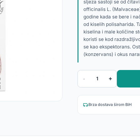
sljeza sastoji se od čitavi
officinalis L. (Malvaceae)
godine kada se bere i na
od kiselih polisaharida. 
kiselina i male količine st
koristi se kod razdražljiv
se kao ekspektorans. Osta
(konzervans) i okus nara
-
+
1
Brza dostava širom BiH