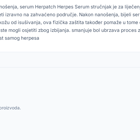
nošenja, serum Herpatch Herpes Serum stručnjak je za liječen
i izravno na zahvaćeno područje. Nakon nanošenja, bijeli serum 
i kožu od isušivanja, ova fizička zaštita također pomaže u tom
ste mogli osjetiti zbog izbijanja. smanjuje bol ubrzava proces z
vost samog herpesa
 proizvoda.