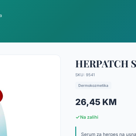
a
HERPATCH S
SKU: 9541
Dermokozmetika
26,45 KM
Na zalihi
Serum za herpes na usna