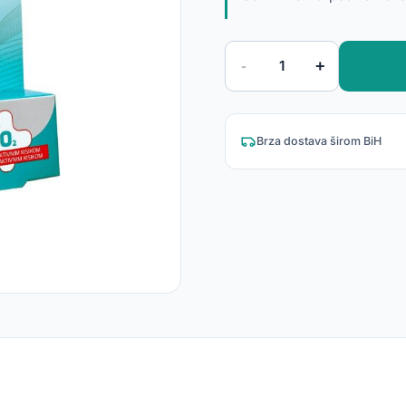
-
+
1
Brza dostava širom BiH