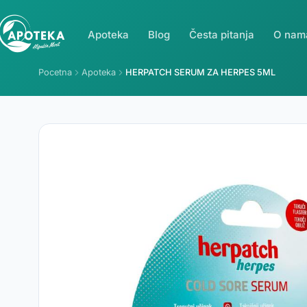
Apoteka
Blog
Česta pitanja
O nam
Pocetna
Apoteka
HERPATCH SERUM ZA HERPES 5ML