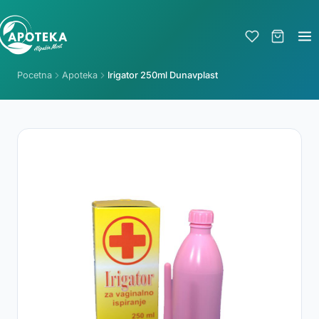
Pocetna
Apoteka
Irigator 250ml Dunavplast