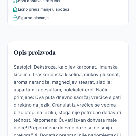
Brza dostava širom BiH
Lično preuzimanje u apoteci
Sigurno plaćanje
Opis proizvoda
Sastojci: Dekstroza, kalcijev karbonat, limunska
kiselina, L-askorbinska kiselina, cinkov glukonat,
aroma narandže, magnezijev stearat, sladila:
aspartam i acesulfam, holekalciferol. Način
primjene: Dva puta dnevno sadržaj vrećice sipati
direktno na jezik. Granulat iz vrećice se veoma
brzo otopi na jeziku, stoga nije potrebno dodavati
tečnost. Napomene: Čuvati izvan dohvata male
djece! Preporučene dnevne doze se ne smiju
prekoračiti! Dodatak prehrani nije nadomjestak ili