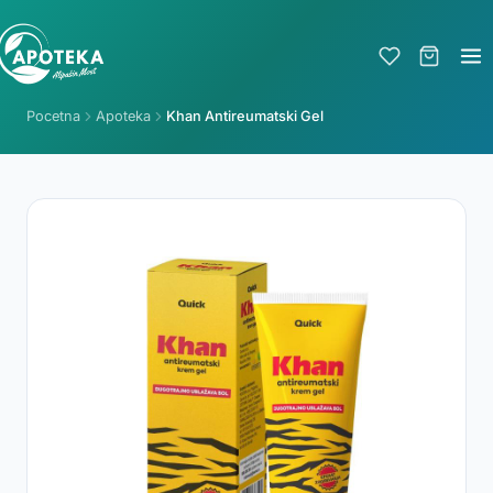
Pocetna
Apoteka
Khan Antireumatski Gel