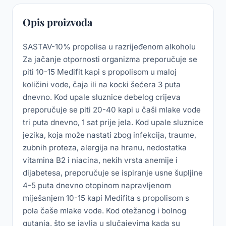
Opis proizvoda
SASTAV-10% propolisa u razrijeđenom alkoholu
Za jačanje otpornosti organizma preporučuje se
piti 10-15 Medifit kapi s propolisom u maloj
količini vode, čaja ili na kocki šećera 3 puta
dnevno. Kod upale sluznice debelog crijeva
preporučuje se piti 20-40 kapi u čaši mlake vode
tri puta dnevno, 1 sat prije jela. Kod upale sluznice
jezika, koja može nastati zbog infekcija, traume,
zubnih proteza, alergija na hranu, nedostatka
vitamina B2 i niacina, nekih vrsta anemije i
dijabetesa, preporučuje se ispiranje usne šupljine
4-5 puta dnevno otopinom napravljenom
miješanjem 10-15 kapi Medifita s propolisom s
pola čaše mlake vode. Kod otežanog i bolnog
gutanja, što se javlja u slučajevima kada su