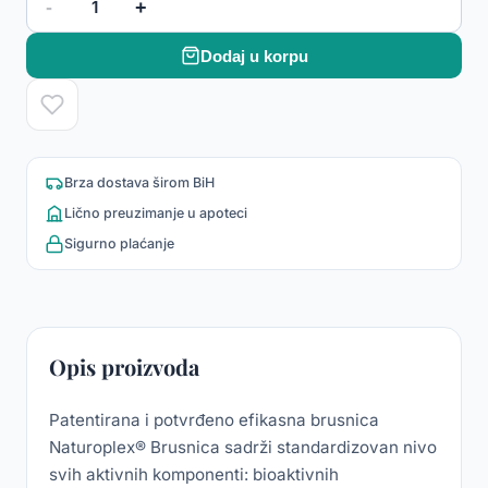
-
+
1
Dodaj u korpu
Brza dostava širom BiH
Lično preuzimanje u apoteci
Sigurno plaćanje
Opis proizvoda
Patentirana i potvrđeno efikasna brusnica
Naturoplex® Brusnica sadrži standardizovan nivo
svih aktivnih komponenti: bioaktivnih