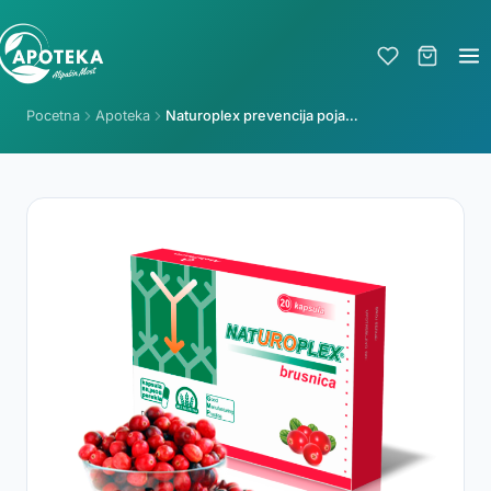
Pocetna
Apoteka
Naturoplex prevencija pojave urinarne infekcije - brusnica kapsule a20