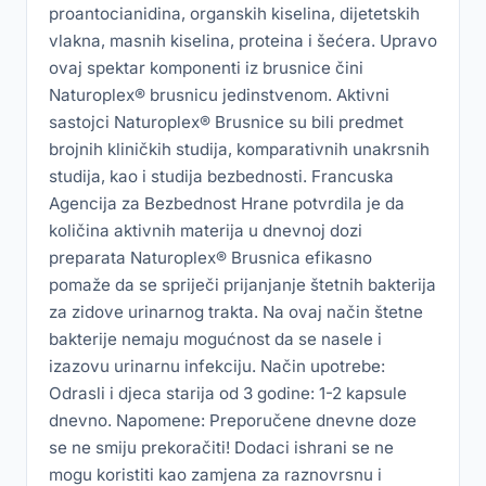
proantocianidina, organskih kiselina, dijetetskih
vlakna, masnih kiselina, proteina i šećera. Upravo
ovaj spektar komponenti iz brusnice čini
Naturoplex® brusnicu jedinstvenom. Aktivni
sastojci Naturoplex® Brusnice su bili predmet
brojnih kliničkih studija, komparativnih unakrsnih
studija, kao i studija bezbednosti. Francuska
Agencija za Bezbednost Hrane potvrdila je da
količina aktivnih materija u dnevnoj dozi
preparata Naturoplex® Brusnica efikasno
pomaže da se spriječi prijanjanje štetnih bakterija
za zidove urinarnog trakta. Na ovaj način štetne
bakterije nemaju mogućnost da se nasele i
izazovu urinarnu infekciju. Način upotrebe:
Odrasli i djeca starija od 3 godine: 1-2 kapsule
dnevno. Napomene: Preporučene dnevne doze
se ne smiju prekoračiti! Dodaci ishrani se ne
mogu koristiti kao zamjena za raznovrsnu i