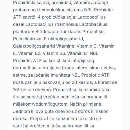
Probiotički sojevi, prebiotici, vitamini Jačanje
probavnog i imunološkog sistema NBL Probiotic
ATP sadrži: 4 probiotička soja: Lactobacillus
casei Lactobacillus rhamnosus Lactobacillus
plantarum Bifidobacterium lactis Prebiotike:
Polidekstroza, Fruktooligosaharid,
Galaktooligosaharid Vitamine: Vitamin C, Vitamin
E, Vitamin B2, Vitamin B6, Vitamin B1 NBL
Probiotic ATP se koristi kod: atopijskog
dermatitisa, alergije na hranu, alergijskog rinitisa,
astme, za jačanje imuniteta NBL Probiotic ATP
dostupan je u pakovanju od 20 kesica, a koristi se
1-2 kesice dnevno. Preparat se konzumira tako
što se sadržaj vrećice pomiješa sa hranom ili
mlijekom/vodom/jogurtom. Način primjene:
Jednom ili dva puta dnevno uz obrok ili nakon
obroka. Preparat se konzumira tako što se
sadržaj vrećice miješa sa hranom ili sa