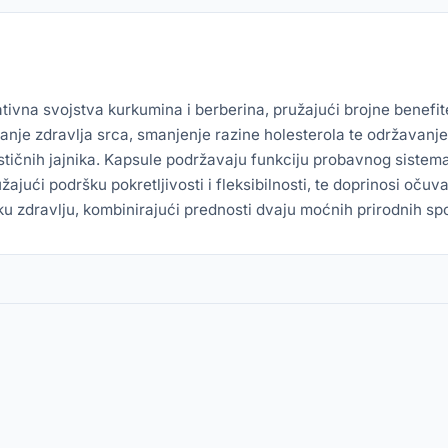
vna svojstva kurkumina i berberina, pružajući brojne benefite z
nje zdravlja srca, smanjenje razine holesterola te održavanje 
ističnih jajnika. Kapsule podržavaju funkciju probavnog sistema
užajući podršku pokretljivosti i fleksibilnosti, te doprinosi o
 zdravlju, kombinirajući prednosti dvaju moćnih prirodnih spo