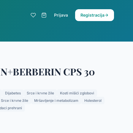
Prijava
Registracija
N+BERBERIN CPS 30
Dijabetes
Srce i krvne žile
Kosti mišići zglobovi
Srce i krvne žile
Mršavljenje i metabolizam
Holesterol
daci prehrani