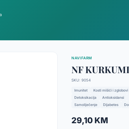
a
NAVIFARM
NF KURKUMI
SKU: 9054
Imunitet
Kosti mišići i zglobovi
Detoksikacija
Antioksidansi
Samoliječenje
Dijabetes
Do
29,10 KM