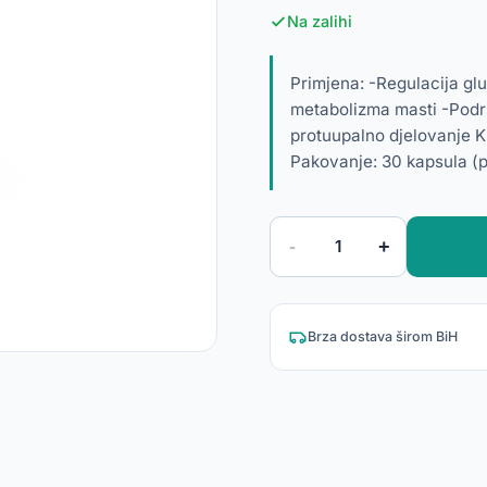
Na zalihi
Primjena: -Regulacija glu
metabolizma masti -Podrš
protuupalno djelovanje K
Pakovanje: 30 kapsula (
-
+
1
Brza dostava širom BiH