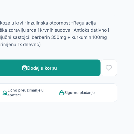
koze u krvi -Inzulinska otpornost -Regulacija
ka zdravlju srca i krvnih sudova -Antioksidativno i
ljučni sastojci: berberin 350mg + kurkumin 100mg
primjena 1x dnevno)
Dodaj u korpu
Lično preuzimanje u
Sigurno plaćanje
apoteci