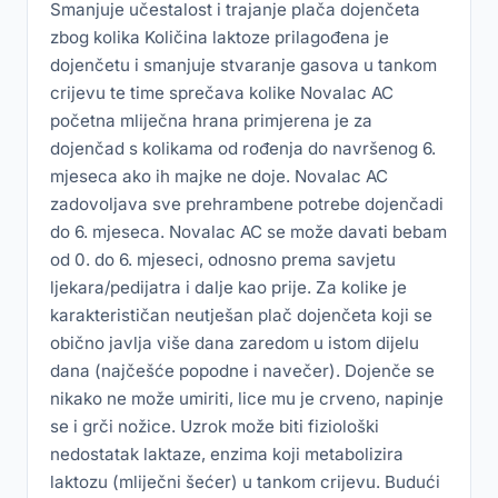
Smanjuje učestalost i trajanje plača dojenčeta
zbog kolika Količina laktoze prilagođena je
dojenčetu i smanjuje stvaranje gasova u tankom
crijevu te time sprečava kolike Novalac AC
početna mliječna hrana primjerena je za
dojenčad s kolikama od rođenja do navršenog 6.
mjeseca ako ih majke ne doje. Novalac AC
zadovoljava sve prehrambene potrebe dojenčadi
do 6. mjeseca. Novalac AC se može davati bebam
od 0. do 6. mjeseci, odnosno prema savjetu
ljekara/pedijatra i dalje kao prije. Za kolike je
karakterističan neutješan plač dojenčeta koji se
obično javlja više dana zaredom u istom dijelu
dana (najčešće popodne i navečer). Dojenče se
nikako ne može umiriti, lice mu je crveno, napinje
se i grči nožice. Uzrok može biti fiziološki
nedostatak laktaze, enzima koji metabolizira
laktozu (mliječni šećer) u tankom crijevu. Budući