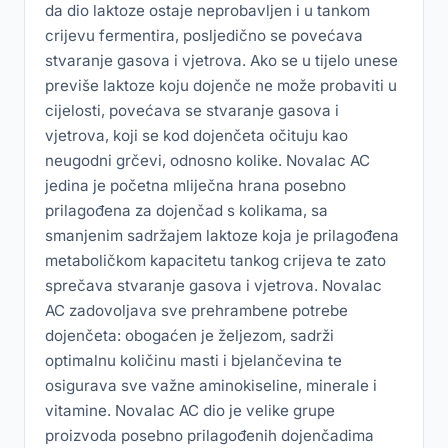
da dio laktoze ostaje neprobavljen i u tankom
crijevu fermentira, posljedično se povećava
stvaranje gasova i vjetrova. Ako se u tijelo unese
previše laktoze koju dojenče ne može probaviti u
cijelosti, povećava se stvaranje gasova i
vjetrova, koji se kod dojenčeta očituju kao
neugodni grčevi, odnosno kolike. Novalac AC
jedina je početna mliječna hrana posebno
prilagođena za dojenčad s kolikama, sa
smanjenim sadržajem laktoze koja je prilagođena
metaboličkom kapacitetu tankog crijeva te zato
sprečava stvaranje gasova i vjetrova. Novalac
AC zadovoljava sve prehrambene potrebe
dojenčeta: obogaćen je željezom, sadrži
optimalnu količinu masti i bjelančevina te
osigurava sve važne aminokiseline, minerale i
vitamine. Novalac AC dio je velike grupe
proizvoda posebno prilagođenih dojenčadima