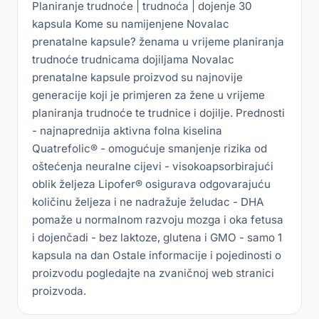
Planiranje trudnoće | trudnoća | dojenje 30
kapsula Kome su namijenjene Novalac
prenatalne kapsule? ženama u vrijeme planiranja
trudnoće trudnicama dojiljama Novalac
prenatalne kapsule proizvod su najnovije
generacije koji je primjeren za žene u vrijeme
planiranja trudnoće te trudnice i dojilje. Prednosti
- najnaprednija aktivna folna kiselina
Quatrefolic® - omogućuje smanjenje rizika od
oštećenja neuralne cijevi - visokoapsorbirajući
oblik željeza Lipofer® osigurava odgovarajuću
količinu željeza i ne nadražuje želudac - DHA
pomaže u normalnom razvoju mozga i oka fetusa
i dojenčadi - bez laktoze, glutena i GMO - samo 1
kapsula na dan Ostale informacije i pojedinosti o
proizvodu pogledajte na zvaničnoj web stranici
proizvoda.