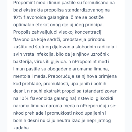
Propomint med i limun pastile su formulisane na
bazi ekstrakta propolisa standardizovanog na
10% flavonoida galangina, čime se postiže
optimalan efekat ovog djelujućeg principa.
Propolis zahvaljujući visokoj koncentraciji
flavonoida koje sadrži, predstavlja prirodnu
zaštitu od štetnog djelovanja slobodnih radikala i
svih vrsta infekcija, bilo da je njihov uzročnik
bakterija, virus ili gljivica. n nPropomint med i
limun pastile su obogaćene aromama limuna,
mentola i meda. Preporučuje se njihova primjena
kod prehlade, promuklosti, upaljenih i bolnih
desni. n nsuhi ekstrakt propolisa (standardizovan
na 10% flavonoida galangina) nsteviol glikozidi
naroma limuna naroma meda n nPreporučuju se:
nkod prehlade i promuklosti nkod upaljenih i
bolnih desni nu cilju neutralizacije neprijatnog
zadaha