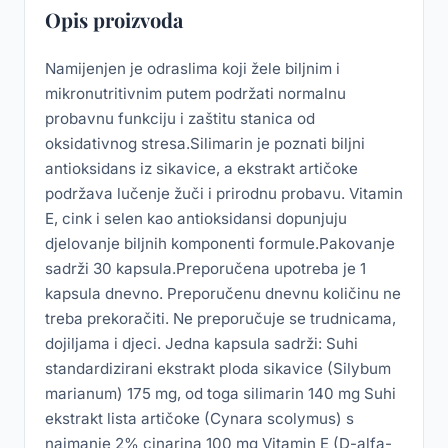
Opis proizvoda
Namijenjen je odraslima koji žele biljnim i
mikronutritivnim putem podržati normalnu
probavnu funkciju i zaštitu stanica od
oksidativnog stresa.Silimarin je poznati biljni
antioksidans iz sikavice, a ekstrakt artičoke
podržava lučenje žuči i prirodnu probavu. Vitamin
E, cink i selen kao antioksidansi dopunjuju
djelovanje biljnih komponenti formule.Pakovanje
sadrži 30 kapsula.Preporučena upotreba je 1
kapsula dnevno. Preporučenu dnevnu količinu ne
treba prekoračiti. Ne preporučuje se trudnicama,
dojiljama i djeci. Jedna kapsula sadrži: Suhi
standardizirani ekstrakt ploda sikavice (Silybum
marianum) 175 mg, od toga silimarin 140 mg Suhi
ekstrakt lista artičoke (Cynara scolymus) s
najmanje 2% cinarina 100 mg Vitamin E (D-alfa-