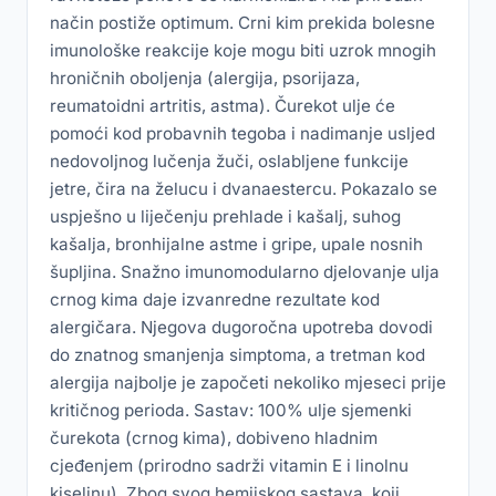
način postiže optimum. Crni kim prekida bolesne
imunološke reakcije koje mogu biti uzrok mnogih
hroničnih oboljenja (alergija, psorijaza,
reumatoidni artritis, astma). Čurekot ulje će
pomoći kod probavnih tegoba i nadimanje usljed
nedovoljnog lučenja žuči, oslabljene funkcije
jetre, čira na želucu i dvanaestercu. Pokazalo se
uspješno u liječenju prehlade i kašalj, suhog
kašalja, bronhijalne astme i gripe, upale nosnih
šupljina. Snažno imunomodularno djelovanje ulja
crnog kima daje izvanredne rezultate kod
alergičara. Njegova dugoročna upotreba dovodi
do znatnog smanjenja simptoma, a tretman kod
alergija najbolje je započeti nekoliko mjeseci prije
kritičnog perioda. Sastav: 100% ulje sjemenki
čurekota (crnog kima), dobiveno hladnim
cjeđenjem (prirodno sadrži vitamin E i linolnu
kiselinu). Zbog svog hemijskog sastava, koji