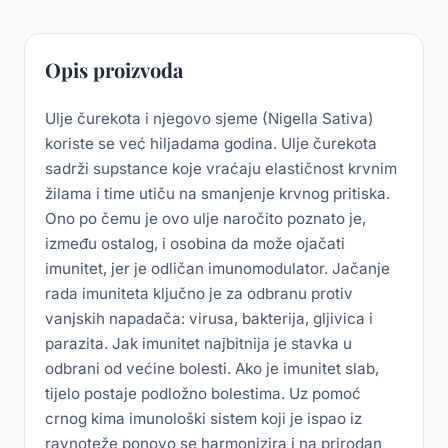
Opis proizvoda
Ulje čurekota i njegovo sjeme (Nigella Sativa)
koriste se već hiljadama godina. Ulje čurekota
sadrži supstance koje vraćaju elastičnost krvnim
žilama i time utiču na smanjenje krvnog pritiska.
Ono po čemu je ovo ulje naročito poznato je,
između ostalog, i osobina da može ojačati
imunitet, jer je odličan imunomodulator. Jačanje
rada imuniteta ključno je za odbranu protiv
vanjskih napadača: virusa, bakterija, gljivica i
parazita. Jak imunitet najbitnija je stavka u
odbrani od većine bolesti. Ako je imunitet slab,
tijelo postaje podložno bolestima. Uz pomoć
crnog kima imunološki sistem koji je ispao iz
ravnoteže ponovo se harmonizira i na prirodan