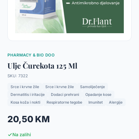
PHARMACY & BIO DOO
Ulje Čurekota 125 Ml
SKU: 7322
Srce i krvne žile
Srce i krvne žile
Samoliječenje
Dermatitis i iritacije
Dodaci prehrani
Opadanje kose
Kosa koža i nokti
Respiratorne tegobe
Imunitet
Alergije
20,50 KM
Na zalihi