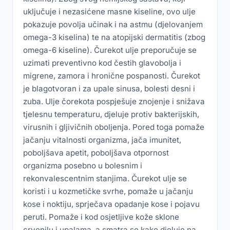
uključuje i nezasićene masne kiseline, ovo ulje
pokazuje povolja učinak i na astmu (djelovanjem
omega-3 kiselina) te na atopijski dermatitis (zbog
omega-6 kiseline). Čurekot ulje preporučuje se
uzimati preventivno kod čestih glavobolja i
migrene, zamora i hronične pospanosti. Čurekot
je blagotvoran i za upale sinusa, bolesti desni i
zuba. Ulje čorekota pospješuje znojenje i snižava
tjelesnu temperaturu, djeluje protiv bakterijskih,
virusnih i gljivičnih oboljenja. Pored toga pomaže
jačanju vitalnosti organizma, jača imunitet,
poboljšava apetit, poboljšava otpornost
organizma posebno u bolesnim i
rekonvalescentnim stanjima. Čurekot ulje se
koristi i u kozmetičke svrhe, pomaže u jačanju
kose i noktiju, sprječava opadanje kose i pojavu
peruti. Pomaže i kod osjetljive kože sklone
crvenilu i upalama, a smatra se kako djeluje na