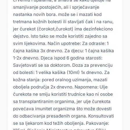
smanjivanje postojećih, ali i sprječavanje
nastanka novih bora. može se i mazati kod
tretmana kožnih bolesti ili stavljati čak i na ranu,
jer čurekot (čorokot,čurokot) ima dezinfekciono
dejstvo. Isto tako se može koristiti zajedno sa
svim lijekovima. Način upotrebe: Za odrasle: 1
čajna kašika 3x dnevno. Za djecu: 1 čajna kašika
1-2x dnevno. Djeca ispod 6 godina starosti:
Savjetovati se sa doktorom. Doza za prevenciju
od bolesti: 1 velika kašika (10ml) 1x dnevno. Za
kožna stanja: pored oralnog uzimanja, mazati
oboljela područja 2x dnevno. Napomena: Ulje
čurekota ne smiju koristiti trudnice kao ni osobe
sa transplantiranim organima, jer ulje čurekota
povećava imunitet organizma što može dovesti
do odbacivanja presađenih organa. Konsultovati
se sa ljekarom kod težih oboljenja. Pakovanje: