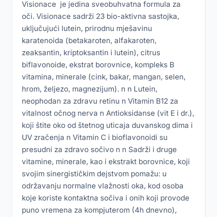
Visionace je jedina sveobuhvatna formula za
oči. Visionace sadrži 23 bio-aktivna sastojka,
uključujući lutein, prirodnu mješavinu
karatenoida (betakaroten, alfakaroten,
zeaksantin, kriptoksantin i lutein), citrus
biflavonoide, ekstrat borovnice, kompleks B
vitamina, minerale (cink, bakar, mangan, selen,
hrom, željezo, magnezijum). n n Lutein,
neophodan za zdravu retinu n Vitamin B12 za
vitalnost očnog nerva n Antioksidanse (vit E i dr.),
koji štite oko od štetnog uticaja duvanskog dima i
UV zračenja n Vitamin C i bioflavonoidi su
presudni za zdravo sočivo n n Sadrži i druge
vitamine, minerale, kao i ekstrakt borovnice, koji
svojim sinergističkim dejstvom pomažu: u
održavanju normalne vlažnosti oka, kod osoba
koje koriste kontaktna sočiva i onih koji provode
puno vremena za kompjuterom (4h dnevno),