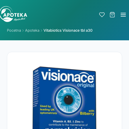
Pocetna
Apoteka
Vitabiotics Visionace tbl a30