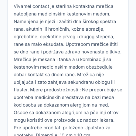
Vivamel contact je sterilna kontaktna mrežica
natopljena medicinskim kestenovim medom.
Namenjena je njezi i zaštiti dna širokog spektra
rana, akutnih ili hroničnih, kožne abrazije,
ogrebotine, opekotine prvog i drugog stepena,
rane sa malo eksudata. Upotrebom mrežice štiti
se dno rane i podržava zdravo novonastalo tkivo.
Mrežica je mekana i tanka a u kombinaciji sa
kestenovim medicinskim medom obezbedjuje
dobar kontakt sa dnom rane. Mrežica nije
upijajuća i zato zahtjeva sekundranu oblogu ili
flaster. Mjere predostrožnosti : Ne preporučuje se
upotreba medicinskih sredstava na bazi meda
kod osoba sa dokazanom alergijom na med.
Osobe sa dokazanom alegrijom na pčelinji otrov
mogu koristiti ove proizvode uz nadzor lekara.
Pre upotrebe pročitati priloženo Uputstvo za
upotrebu. Dimenzije: 10 cm x 10 cm