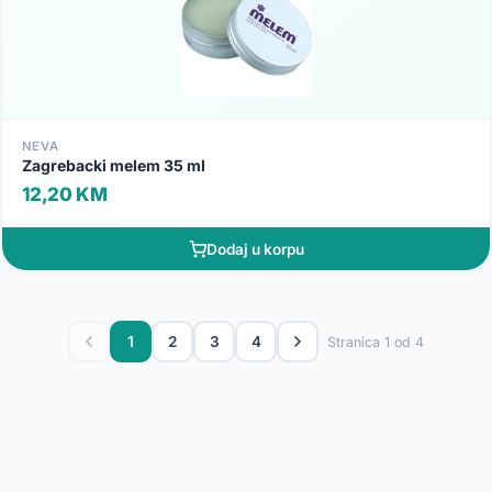
NEVA
Zagrebacki melem 35 ml
12,20 KM
Dodaj u korpu
1
2
3
4
Stranica 1 od 4