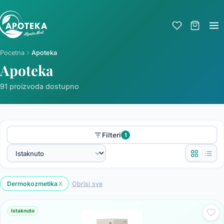
Pocetna
Apoteka
Apoteka
91 proizvoda dostupno
Filteri
1
x
Dermokozmetika
Obrisi sve
Istaknuto