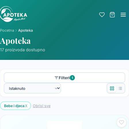
Pocetna
Apoteka
Apoteka
17 proizvoda dostupno
Filteri
1
x
Bebe i djeca
Obrisi sve