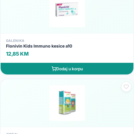
GALENIKA
Flonivin Kids Immuno kesice a10
12,85 KM
Dodaj u korpu