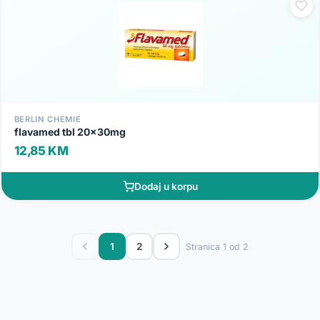
BERLIN CHEMIE
flavamed tbl 20x30mg
12,85 KM
Dodaj u korpu
1
2
Stranica 1 od 2