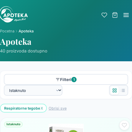
Pocetna
Apoteka
Apoteka
40 proizvoda dostupno
Filteri
1
x
Respiratorne tegobe
Obrisi sve
Istaknuto