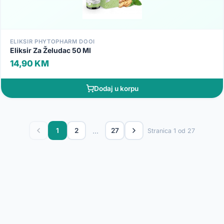
ELIKSIR PHYTOPHARM DOOI
Eliksir Za Želudac 50 Ml
14,90 KM
Dodaj u korpu
...
1
2
27
Stranica 1 od 27