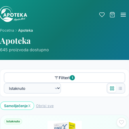
Pocetna
Apoteka
Apoteka
645 proizvoda dostupno
Filteri
1
x
Samoliječenje
Obrisi sve
Istaknuto