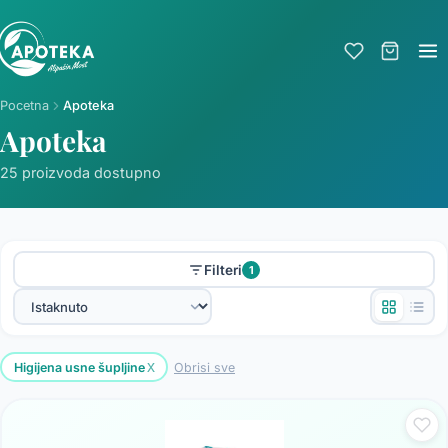
Pocetna
Apoteka
Apoteka
25 proizvoda dostupno
Filteri
1
x
Higijena usne šupljine
Obrisi sve