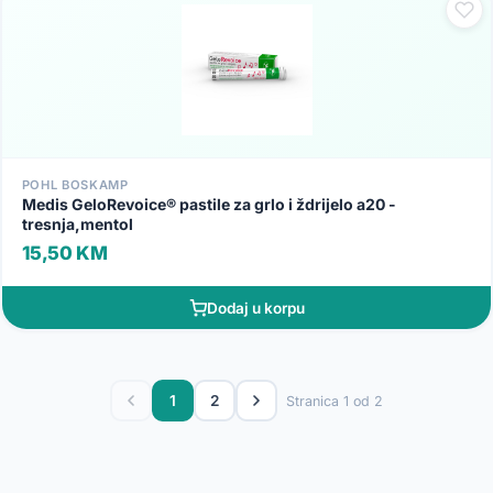
POHL BOSKAMP
Medis GeloRevoice® pastile za grlo i ždrijelo a20 -
tresnja,mentol
15,50 KM
Dodaj u korpu
1
2
Stranica 1 od 2